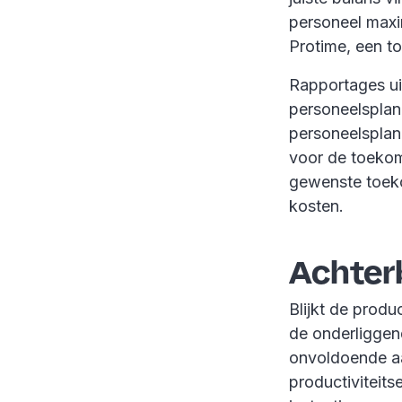
personeel maxim
Protime, een to
Rapportages uit
personeelsplann
personeelsplan
voor de toekoms
gewenste toeko
kosten.
Achterb
Blijkt de prod
de onderliggen
onvoldoende aa
productiviteits