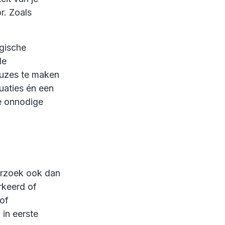
r. Zoals
egische
le
euzes te maken
tuaties én een
e onnodige
derzoek ook dan
rkeerd of
of
 in eerste