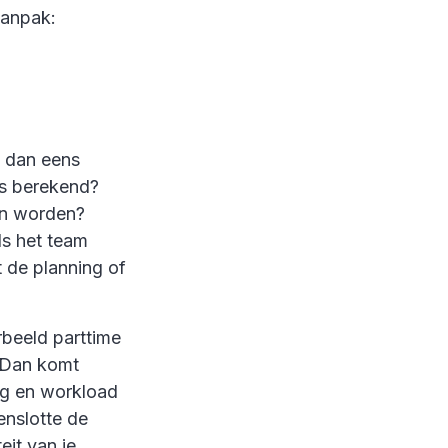
aanpak:
k dan eens
ns berekend?
an worden?
ls het team
t de planning of
beeld parttime
. Dan komt
ing en workload
tenslotte de
eit van je