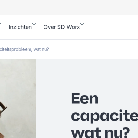
Inzichten
Over SD Worx
iteitsprobleem, wat nu?
Een
capacite
wat nu?