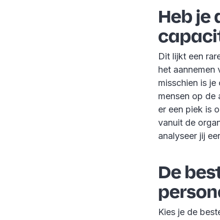
Heb je 
capaci
Dit lijkt een r
het aannemen va
misschien is je
mensen op de af
er een piek is 
vanuit de orga
analyseer jij ee
De best
person
Kies je de bes