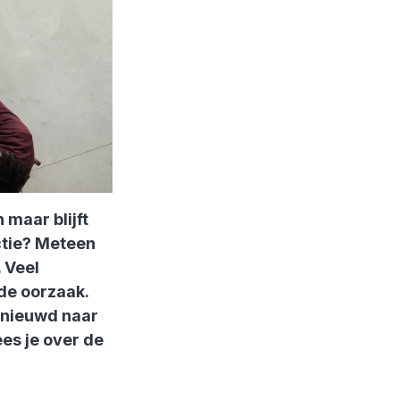
 maar blijft
actie? Meteen
 Veel
nde oorzaak.
Benieuwd naar
ees je over de