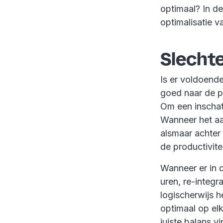
optimaal? In d
optimalisatie v
Slecht
Is er voldoend
goed naar de p
Om een inschat
Wanneer het aa
alsmaar achter 
de productivite
Wanneer er in 
uren, re-integr
logischerwijs h
optimaal op elk
juiste balans v