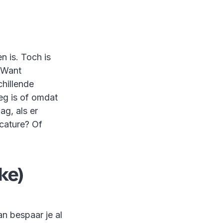
n is. Toch is
. Want
chillende
eg is of omdat
ag, als er
acature? Of
ke)
n bespaar je al