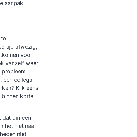
de aanpak.
 te
ertijd afwezig,
uitkomen voor
ok vanzelf weer
et probleem
, een collega
erken? Kijk eens
e binnen korte
t dat om een
 het niet naar
gheden niet