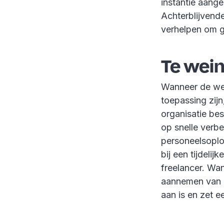
instantie aang
Achterblijvend
verhelpen om 
Te wei
Wanneer de wer
toepassing zijn
organisatie bes
op snelle verbe
personeelsoplo
bij een tijdelij
freelancer. Wan
aannemen van e
aan is en zet e