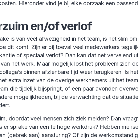
kosten. Hieronder vind je bij elke oorzaak een passen
rzuim en/of verlof
ke is van veel afwezigheid in het team, is het slim om
 dit komt. Zijn er bij toeval veel medewerkers tegelijk
kantie of speciaal verlof? Dan kan dat net vervelend 
 van het werk. Maar mogelijk lost het probleem zich o
ollega’s binnen afzienbare tijd weer terugkeren. Is h
et extra inzet van de overige werknemers uit het team
eam die tijdelijk bijspringt, of een paar avonden overw
ndere mogelijkheden, bij de verwachting dat de situati
dert.
zuim, doordat veel mensen zich ziek melden? Dan vraag
 Is er sprake van een te hoge werkdruk? Hebben mensen
van (gebrek aan) aansturing? Of zijn de werkomstandi