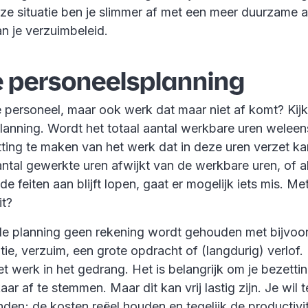
eze situatie ben je slimmer af met een meer duurzame 
an je verzuimbeleid.
e personeelsplanning
e personeel, maar ook werk dat maar niet af komt? Kij
lanning. Wordt het totaal aantal werkbare uren welee
ting te maken van het werk dat in deze uren verzet k
ntal gewerkte uren afwijkt van de werkbare uren, of a
de feiten aan blijft lopen, gaat er mogelijk iets mis. Me
it?
de planning geen rekening wordt gehouden met bijvoor
atie, verzuim, een grote opdracht of (langdurig) verlof
et werk in het gedrang. Het is belangrijk om je bezett
aar af te stemmen. Maar dit kan vrij lastig zijn. Je wil 
inden; de kosten reëel houden en tegelijk de productivit