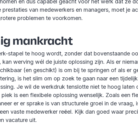
enomen en dus capabel geacht voor het werk dat ze d
e prestaties van medewerkers en managers, moet je ac
grotere problemen te voorkomen.
nig mankracht
k-stapel te hoog wordt, zonder dat bovenstaande o
, kan werving wél de juiste oplossing zijn. Als er niema
chikbaar (en geschikt) is om bij te springen of als er ge
tering, is het slim om op zoek te gaan naar een tijdelij
ssing. Je wil de werkdruk tenslotte niet te hoog laten
ke piek is een flexibele oplossing wenselijk. Zoals een f
neer er er sprake is van structurele groei in de vraag, i
en vaste medewerker reëel. Kijk dan goed waar prec
en vacature uit.