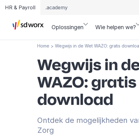
HR & Payroll
.academy
Oplossingen
Wie helpen we?
Home
Wegwijs in de Wet WAZO: gratis downlo
>
Wegwijs in d
WAZO: gratis
download
Ontdek de mogelijkheden va
Zorg