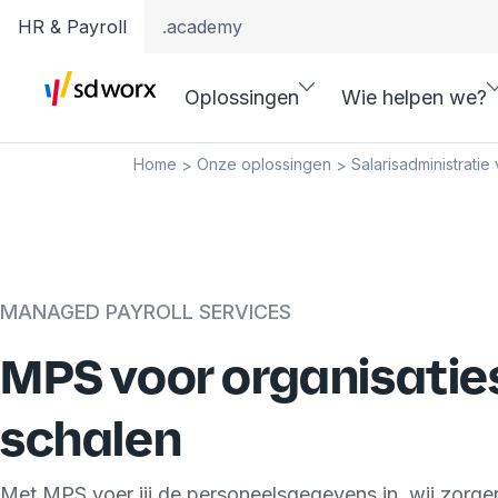
HR & Payroll
.academy
Oplossingen
Wie helpen we?
Home
Onze oplossingen
Salarisadministratie 
>
>
MANAGED PAYROLL SERVICES
MPS voor organisaties
schalen
Met MPS voer jij de personeelsgegevens in, wij zorge