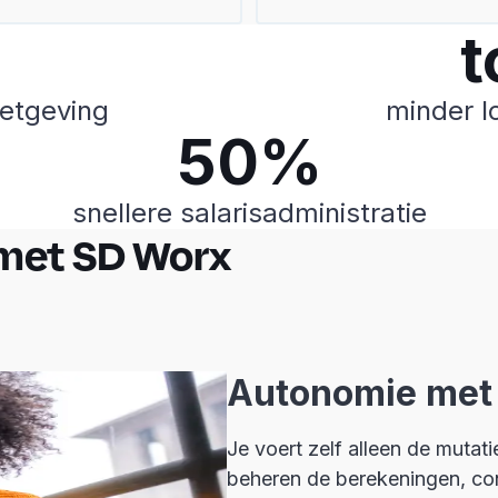
t
etgeving
minder l
50%
snellere salarisadministratie
 met SD Worx
Autonomie met
Je voert zelf alleen de mutati
beheren de berekeningen, cont