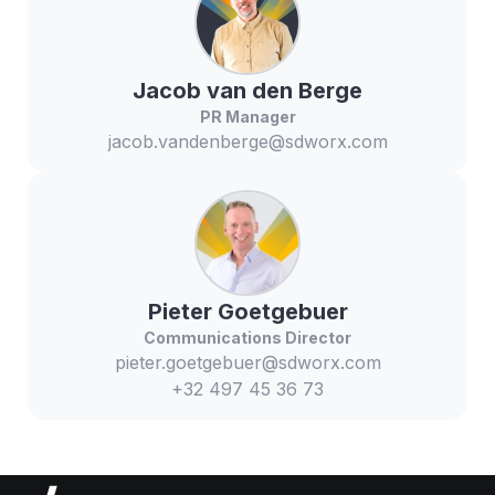
Jacob
van den Berge
PR Manager
jacob.vandenberge@sdworx.com
Pieter
Goetgebuer
Communications Director
pieter.goetgebuer@sdworx.com
+32 497 45 36 73