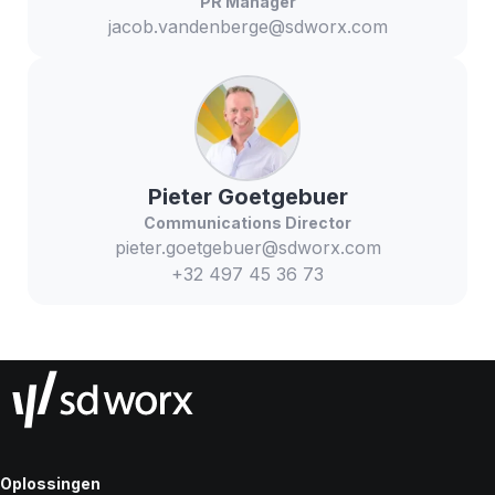
PR Manager
jacob.vandenberge@sdworx.com
Pieter
Goetgebuer
Communications Director
pieter.goetgebuer@sdworx.com
+32 497 45 36 73
Oplossingen