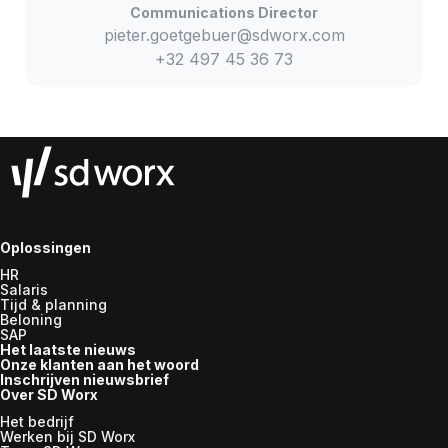
Communications Director
pieter.goetgebuer@sdworx.com
+32 497 45 36 73
Oplossingen
HR
Salaris
Tijd & planning
Beloning
SAP
Het laatste nieuws
Onze klanten aan het woord
Inschrijven nieuwsbrief
Over SD Worx
Het bedrijf
Werken bij SD Worx