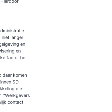
. Hierdoor
dministratie
niet langer
gelgeving en
isering en
jke factor het
ok daar komen
binnen SD
keling die
ur. “Werkgevers
lijk contact