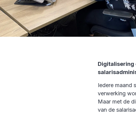
Digitaliserin
salarisadmini
Iedere maand st
verwerking wor
Maar met de dig
van de salaris