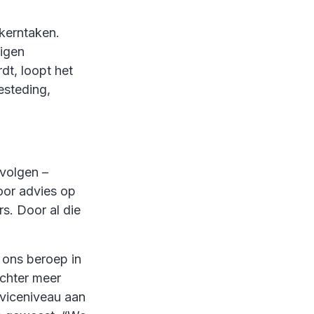
kerntaken.
eigen
dt, loopt het
esteding,
pvolgen –
voor advies op
s. Door al die
t ons beroep in
echter meer
rviceniveau aan