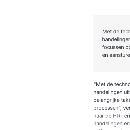
Met de tech
handelingen
focussen op
en aanstur
“Met de techno
handelingen ui
belangrijke ta
processen”, ve
haar de HR- en
handelingen en