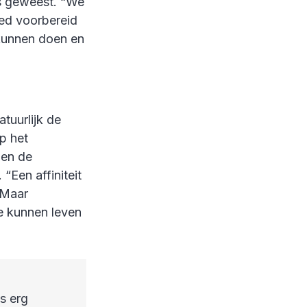
es geweest. “We
ed voorbereid
 kunnen doen en
atuurlijk de
p het
 en de
“Een affiniteit
 Maar
te kunnen leven
s erg