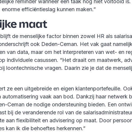
delijke reminder wanneer een taak nog niet voltooid is
enorme efficiëntieslag kunnen maken.”
ijke maat
blijft de menselijke factor binnen zowel HR als salarisa
onderschrijft ook Deden-Ceman. Het vak gaat namelijk 
ren van data, maar om het interpreteren van wet- en re
op individuele casussen. “Het draait om maatwerk, adv
ij loontechnische vragen. Daarin zie je dat de menseli
ert ze een uitgebreide en eigen klantenportefeuille. O
 en automatisering vaak aan bod. Dankzij haar netwerk 
n-Ceman de nodige ondersteuning bieden. Een ontwik
st bij de veranderende rol van de salarisadministrate
 aan flexibiliteit en advisering op maat. Door persoon
es kan ik die behoeftes herkennen.”