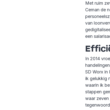
Met ruim zev
Ceman de n
personeelsza
van loonver
gedigitalis
een salarisa
Effic
In 2014 vro
handelingen
SD Worx in 
ik gelukkig 
waarin ik be
stappen gem
waar zeven 
tegenwoordi