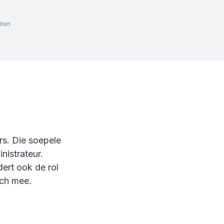
uten
rs. Die soepele
nistrateur.
dert ook de rol
ich mee.