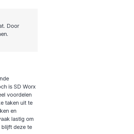
at. Door
nen.
ende
och is SD Worx
eel voordelen
 taken uit te
aken en
 vaak lastig om
blijft deze te