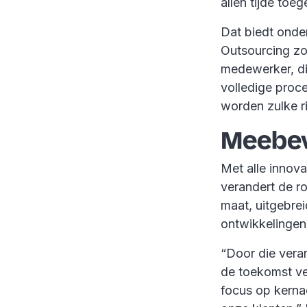
allen tijde toeg
Dat biedt onde
Outsourcing zo
medewerker, die
volledige proc
worden zulke r
Meebe
Met alle innova
verandert de ro
maat, uitgebre
ontwikkelingen 
“Door die veran
de toekomst ve
focus op kernac