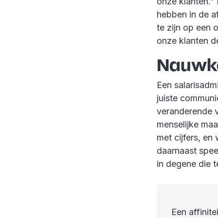
onze klanten.”
hebben in de a
te zijn op een
onze klanten d
Nauwke
Een salarisadmi
juiste communi
veranderende v
menselijke maat
met cijfers, e
daarnaast speel
in degene die t
Een affinit