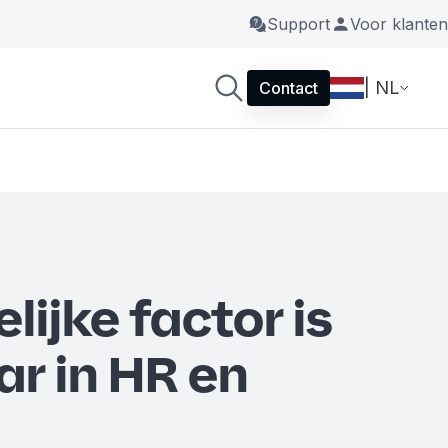
Support
Voor klanten
| NL
Contact
ijke factor is
r in HR en