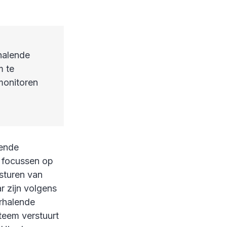
halende
m te
monitoren
lende
e focussen op
sturen van
r zijn volgens
rhalende
teem verstuurt