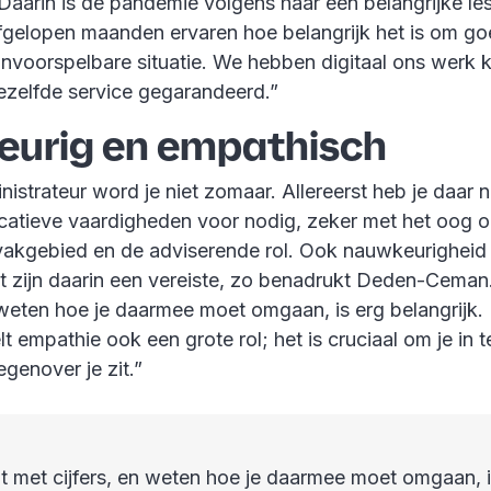
 Daarin is de pandemie volgens haar een belangrijke l
fgelopen maanden ervaren hoe belangrijk het is om go
 onvoorspelbare situatie. We hebben digitaal ons werk
ezelfde service gegarandeerd.”
urig en empathisch
nistrateur word je niet zomaar. Allereerst heb je daar n
catieve vaardigheden voor nodig, zeker met het oog o
akgebied en de adviserende rol. Ook nauwkeurigheid
 zijn daarin een vereiste, zo benadrukt Deden-Ceman. 
n weten hoe je daarmee moet omgaan, is erg belangrijk.
t empathie ook een grote rol; het is cruciaal om je in 
egenover je zit.”
eit met cijfers, en weten hoe je daarmee moet omgaan, i