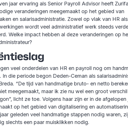
en jaar ervaring als Senior Payroll Advisor heeft Zuri
odige veranderingen meegemaakt op het gebied van
ken en salarisadministratie. Zowel op vlak van HR als
werkingen wordt veel administratief werk steeds verde
eerd. Welke impact hebben al deze veranderingen op h
dministrateur?
iëntieslag
egen veel onderdelen van HR en payroll nog om handm
. In die periode begon Deden-Ceman als salarisadminist
Breda. “De tijd van handmatige bruto- en netto berek
niet meegemaakt, maar ik zie nu wel een groot verschil 
gon”, licht ze toe. Volgens haar zijn er in de afgelopen 
aakt op het gebied van digitalisering en automatiseri
jaar geleden veel handmatige stappen nodig waren, zij
g slechts een paar muisklikken nodig.