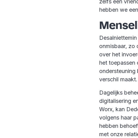
zelfs een vrien
hebben we een 
Mensel
Desalniettemin 
onmisbaar, zo 
over het invoe
het toepassen 
ondersteuning b
verschil maakt.
Dagelijks behe
digitalisering
Worx, kan Dede
volgens haar pa
hebben behoefte
met onze relati