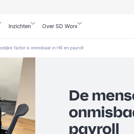
Inzichten
Over SD Worx
elijke factor is onmisbaar in HR en payroll
De mensel
onmisbaa
payroll