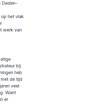
fa Deden-
 op het vlak
r
et werk van
atige
rateur bij
eningen heb
met de tijd
jaren veel
ng. Want
n er