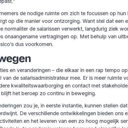
epast.”
rnemers de nodige ruimte om zich te focussen op hun 
rgt op die manier voor ontzorging. Want stel dat een 
 normaliter de salarissen verwerkt, langdurig ziek wor
es onaangename vertragingen op. Met behulp van uitb
isico’s dus voorkomen.
wegen
ties en veranderingen – die elkaar in een rap tempo o
l van de salarisadministrateur mee. Er is meer ruimte 
idere kwaliteitswaarborging en contact met stakeholder
blijft het beroep zo continu in beweging.
deringen zou je, in eerste instantie, kunnen stellen da
rdwijnt. De verschillende ontwikkelingen bieden ons 
tiviteiten en het leveren van een zo hoog mogelijk se