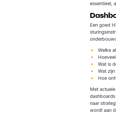
essentieel,
Dashbo
Een goed HR
sturingsinst
onderbouwde
Welke a
Hoeveel
Wat is d
Wat zijn
Hoe ont
Met actuele 
dashboards 
naar strate
wordt aan de