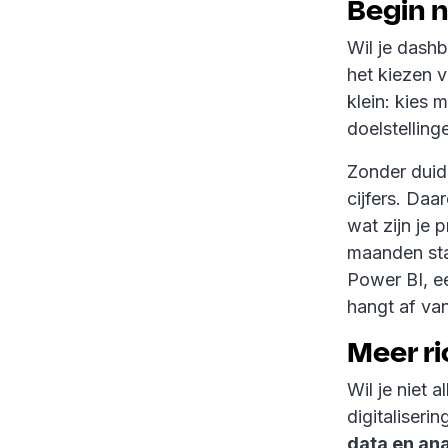
Begin n
Wil je dash
het kiezen 
klein: kies 
doelstellin
Zonder duid
cijfers. Daa
wat zijn je 
maanden sta
Power BI, e
hangt af van
Meer ri
Wil je niet 
digitaliseri
data en ana