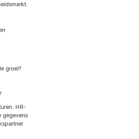
beidsmarkt.
en
e groei?
d?
turen. HR-
le gegevens
kspartner