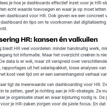
el lees je hoe je dashboards effectief inzet voor je HR-st
hten echt waarde toevoegen en waar je op moet letten 
een dashboard voor HR. Ook geven we een concreet 
dashboard én tips om te voorkomen dat digitalisering
rdt.
isering HR: kansen én valkuilen
ing biedt HR veel voordelen: minder handmatig werk, mi
oegang tot informatie. Maar het overzicht creëren is niet
e data is er wél, maar zit verspreid over verschillend
n, rapportages uit het salarispakket, losse analyses van
 het kost veel tijd om er een samenhangend verhaal va
daar ligt de meerwaarde van dashboarding voor HR. D
n te zetten, geef je richting aan je HR-strategie. Ze 
ar je organisatie staat en waar bijsturing nodig is. De j
voor je HR-zaken zorgen voor de juiste focus. En dat 