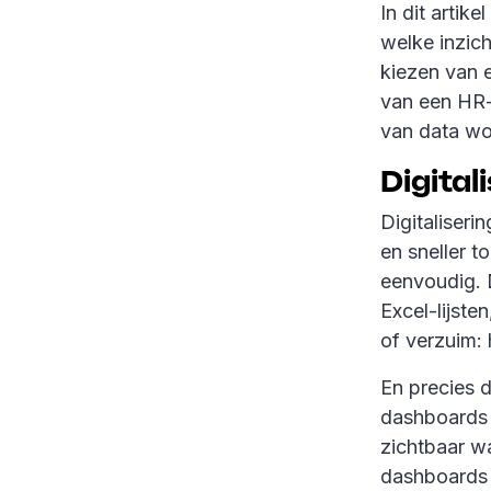
In dit artik
welke inzic
kiezen van 
van een HR-
van data wo
Digital
Digitaliser
en sneller t
eenvoudig. D
Excel-lijste
of verzuim:
En precies 
dashboards i
zichtbaar wa
dashboards 