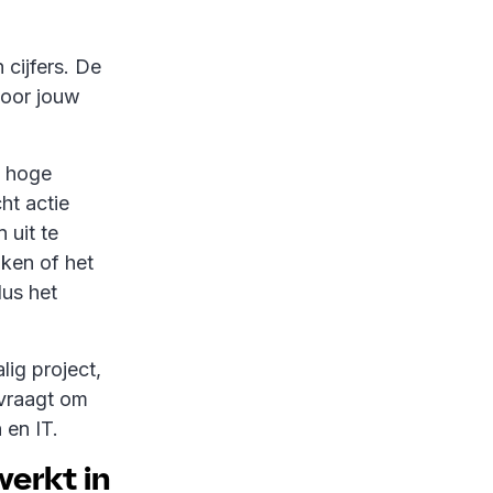
cijfers. De
 voor jouw
n hoge
ht actie
uit te
aken of het
us het
ig project,
 vraagt om
 en IT.
erkt in