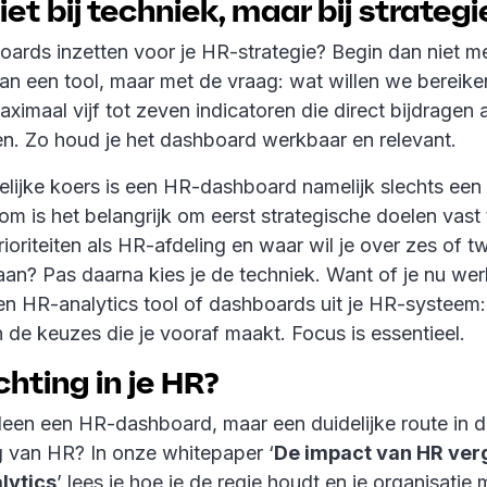
iet bij techniek, maar bij strateg
boards inzetten voor je HR-strategie? Begin dan niet 
van een tool, maar met de vraag: wat willen we bereik
maximaal vijf tot zeven indicatoren die direct bijdragen
gen. Zo houd je het dashboard werkbaar en relevant.
elijke koers is een HR-dashboard namelijk slechts een
rom is het belangrijk om eerst strategische doelen vast t
prioriteiten als HR-afdeling en waar wil je over zes of t
an? Pas daarna kies je de techniek. Want of je nu wer
en HR-analytics tool of dashboards uit je HR-systeem:
 de keuzes die je vooraf maakt. Focus is essentieel.
chting in je HR?
alleen een HR-dashboard, maar een duidelijke route in 
ng van HR? In onze whitepaper ‘
De impact van HR ver
lytics
’ lees je hoe je de regie houdt en je organisatie