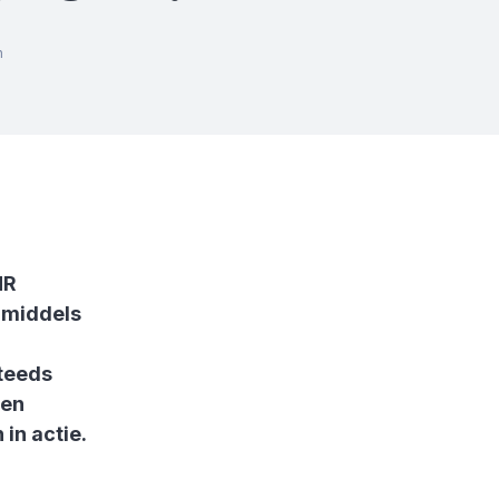
n
HR
inmiddels
steeds
een
in actie.