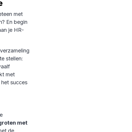
ie
meteen met
en? En begin
 aan je HR-
 verzameling
e stellen:
waalf
kt met
 het succes
de
groten met
 met de