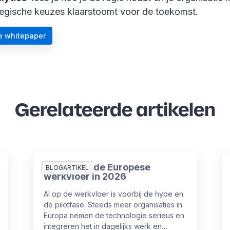
tegische keuzes klaarstoomt voor de toekomst.
e whitepaper
Gerelateerde artikelen
AI in HR op de Europese
BLOGARTIKEL
werkvloer in 2026
AI op de werkvloer is voorbij de hype en
de pilotfase. Steeds meer organisaties in
Europa nemen de technologie serieus en
integreren het in dagelijks werk en