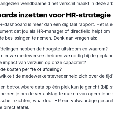
 aangezien wendbaarheid het verschil maakt in deze ar
ards inzetten voor HR-strategie
-dashboard is meer dan een digitaal rapport. Het is e
rument dat jou als HR-manager of directielid helpt om
 beslissingen te nemen. Denk aan vragen als:
fdelingen hebben de hoogste uitstroom en waarom?
 nieuwe medewerkers hebben we nodig bij de gepland
e impact van verzuim op onze capaciteit?
 de kosten per fte of afdeling?
wikkelt de medewerkerstevredenheid zich over de tij
en betrouwbare data op één plek kun je gericht (bij) s
helpen je om de vertaalslag te maken van operatione
gische inzichten, waardoor HR een volwaardige gespre
 directietafel.