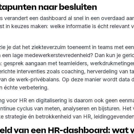
tapunten naar besluiten
s verandert een dashboard al snel in een overdaad aan 
uist in keuzes maken: welke informatie is écht relevant
?
zie je dat het ziekteverzuim toeneemt in teams met ee
 een lage medewerkerstevredenheid? Dan kun je geric
 gesprek aangaan met teamleiders, werkdrukmetingen 
richte interventies zoals coaching, herverdeling van t
van de werk-privébalans. Op deze manier wordt data d
n échte verbetering.
g voor HR en digitalisering is daarom ook geen eenmal
ntinue cyclus van meten, analyseren en bijsturen. Het
jke strategie én betrokkenheid van HR, leidinggevenden
eld van een HR-dashboard: wat w