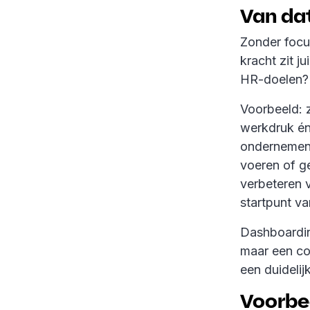
Van da
Zonder focu
kracht zit j
HR-doelen
Voorbeeld: 
werkdruk én
ondernemen:
voeren of ge
verbeteren 
startpunt va
Dashboardin
maar een co
een duideli
Voorbe