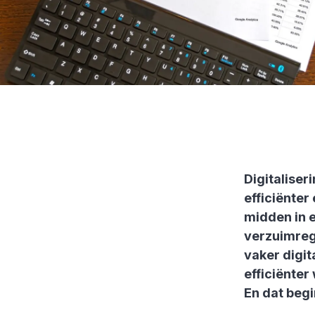
Digitaliser
efficiënter
midden in 
verzuimregi
vaker digit
efficiënter
En dat beg