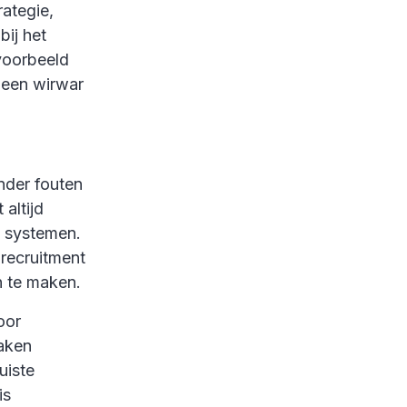
rategie,
bij het
voorbeeld
 een wirwar
nder fouten
 altijd
e systemen.
 recruitment
n te maken.
oor
maken
uiste
is