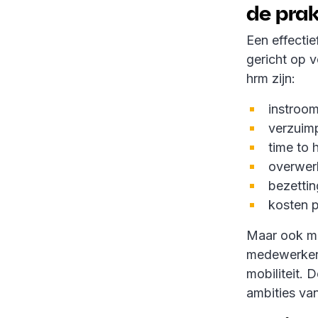
de prak
Een effectie
gericht op v
hrm zijn:
instroom
verzuimp
time to 
overwer
bezettin
kosten 
Maar ook me
medewerkers
mobiliteit. 
ambities va