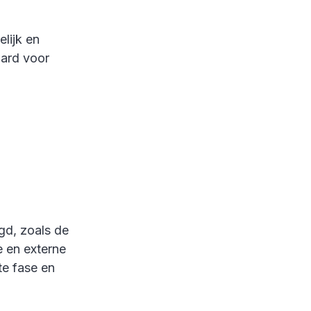
elijk en
oard voor
gd, zoals de
 en externe
te fase en