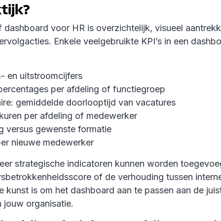
tijk?
f dashboard voor HR is overzichtelijk, visueel aantrekk
ervolgacties. Enkele veelgebruikte KPI’s in een dashb
- en uitstroomcijfers
ercentages per afdeling of functiegroep
hire: gemiddelde doorlooptijd van vacatures
kuren per afdeling of medewerker
g versus gewenste formatie
per nieuwe medewerker
er strategische indicatoren kunnen worden toegevoe
betrokkenheidsscore of de verhouding tussen interne
De kunst is om het dashboard aan te passen aan de juis
n jouw organisatie.