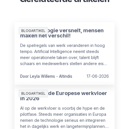
AI-technologie versnelt, mensen
BLOGARTIKEL
maken het verschil!
De spelregels van werk veranderen in hoog
tempo. Artificial Intelligence neemt steeds
meer operationele taken over, talent blijft
schaars en medewerkers stellen andere eisen
aan hun werkgever. Voor HR en leiderschap
betekent dat een fundamentele verschuiving.
Door Leyla Willems - Altindis
17-06-2026
Lees hier het interview van onze Managing
Director Leyla Willems-Altindis.
AI in HR op de Europese werkvloer
BLOGARTIKEL
in 2026
AI op de werkvloer is voorbij de hype en de
pilotfase. Steeds meer organisaties in Europa
nemen de technologie serieus en integreren
het in dagelijks werk en langetermijnplannen.