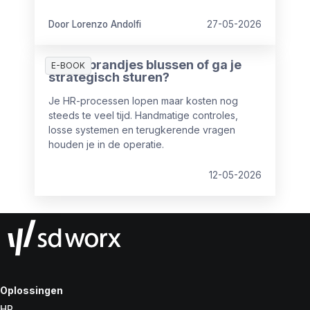
Maar dat AI ingezet wordt, betekent nog niet
dat het ook iets oplevert.
Door Lorenzo Andolfi
27-05-2026
Blijf je brandjes blussen of ga je
E-BOOK
strategisch sturen?
Je HR-processen lopen maar kosten nog
steeds te veel tijd. Handmatige controles,
losse systemen en terugkerende vragen
houden je in de operatie.
12-05-2026
Oplossingen
HR