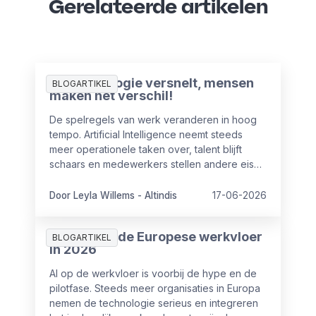
Gerelateerde artikelen
AI-technologie versnelt, mensen
BLOGARTIKEL
maken het verschil!
De spelregels van werk veranderen in hoog
tempo. Artificial Intelligence neemt steeds
meer operationele taken over, talent blijft
schaars en medewerkers stellen andere eisen
aan hun werkgever. Voor HR en leiderschap
betekent dat een fundamentele verschuiving.
Door Leyla Willems - Altindis
17-06-2026
Lees hier het interview van onze Managing
Director Leyla Willems-Altindis.
AI in HR op de Europese werkvloer
BLOGARTIKEL
in 2026
AI op de werkvloer is voorbij de hype en de
pilotfase. Steeds meer organisaties in Europa
nemen de technologie serieus en integreren