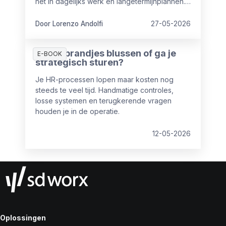
het in dagelijks werk en langetermijnplannen.
Maar dat AI ingezet wordt, betekent nog niet
dat het ook iets oplevert.
Door Lorenzo Andolfi
27-05-2026
Blijf je brandjes blussen of ga je
E-BOOK
strategisch sturen?
Je HR-processen lopen maar kosten nog
steeds te veel tijd. Handmatige controles,
losse systemen en terugkerende vragen
houden je in de operatie.
12-05-2026
Oplossingen