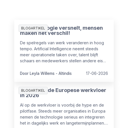
AI-technologie versnelt, mensen
BLOGARTIKEL
maken het verschil!
De spelregels van werk veranderen in hoog
tempo. Artificial Intelligence neemt steeds
meer operationele taken over, talent blijft
schaars en medewerkers stellen andere eisen
aan hun werkgever. Voor HR en leiderschap
betekent dat een fundamentele verschuiving.
Door Leyla Willems - Altindis
17-06-2026
Lees hier het interview van onze Managing
Director Leyla Willems-Altindis.
AI in HR op de Europese werkvloer
BLOGARTIKEL
in 2026
AI op de werkvloer is voorbij de hype en de
pilotfase. Steeds meer organisaties in Europa
nemen de technologie serieus en integreren
het in dagelijks werk en langetermijnplannen.