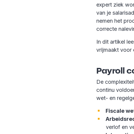
expert ziek wor
van je salarisa
nemen het proce
correcte nalevi
In dit artikel 
vrijmaakt voor
Payroll 
De complexiteit
continu voldoe
wet- en regelg
Fiscale w
Arbeidsrec
verlof en 