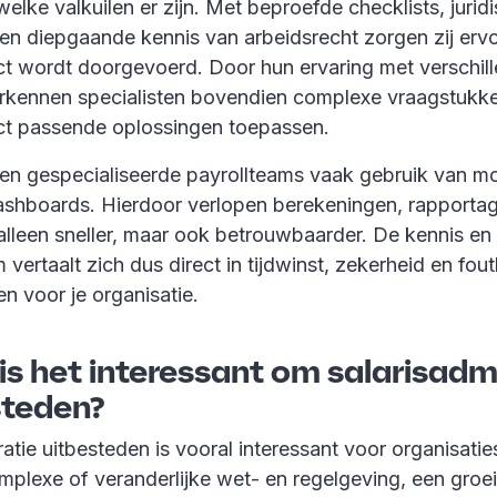
elke valkuilen er zijn. Met beproefde checklists, jurid
n diepgaande kennis van arbeidsrecht zorgen zij ervo
ect wordt doorgevoerd. Door hun ervaring met verschil
erkennen specialisten bovendien complexe vraagstukke
ct passende oplossingen toepassen.
n gespecialiseerde payrollteams vaak gebruik van m
shboards. Hierdoor verlopen berekeningen, rapporta
 alleen sneller, maar ook betrouwbaarder. De kennis en
 vertaalt zich dus direct in tijdwinst, zekerheid en fou
n voor je organisatie.
is het interessant om salarisadm
steden?
ratie uitbesteden is vooral interessant voor organisati
plexe of veranderlijke wet- en regelgeving, een groe