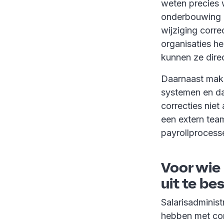
weten precies w
onderbouwing e
wijziging corr
organisaties h
kunnen ze dire
Daarnaast make
systemen en da
correcties niet
een extern team
payrollprocesse
Voor wie 
uit te be
Salarisadminist
hebben met com