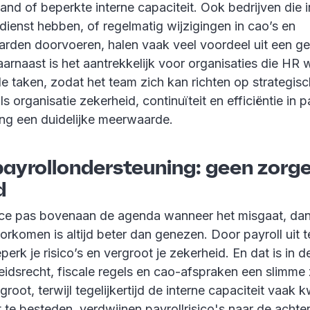
nd of beperkte interne capaciteit. Ook bedrijven die i
ienst hebben, of regelmatig wijzigingen in cao’s en
rden doorvoeren, halen vaak veel voordeel uit een ge
arnaast is het aantrekkelijk voor organisaties die HR w
e taken, zodat het team zich kan richten op strategis
ls organisatie zekerheid, continuïteit en efficiëntie in 
ing een duidelijke meerwaarde.
payrollondersteuning: geen zorg
d
ce pas bovenaan de agenda wanneer het misgaat, dan
orkomen is altijd beter dan genezen. Door payroll uit 
eperk je risico’s en vergroot je zekerheid. En dat is in
idsrecht, fiscale regels en cao-afspraken een slimme z
groot, terwijl tegelijkertijd de interne capaciteit vaak 
t te besteden, verdwijnen payrollrisico's naar de acht