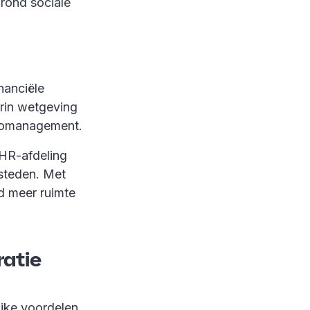
 rond sociale
nanciële
arin wetgeving
sicomanagement.
 HR-afdeling
esteden. Met
jd meer ruimte
ratie
ijke voordelen.