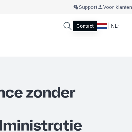
Support
Voor klanten
| NL
Contact
nce zonder
dministratie