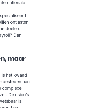
nternationale
specialiseerd
illen ontlasten
che doelen.
payroll? Dan
en, maar
 is het kwaad
te besteden aan
 de complexe
et. De risico’s
kwetsbaar is.
ergrond en