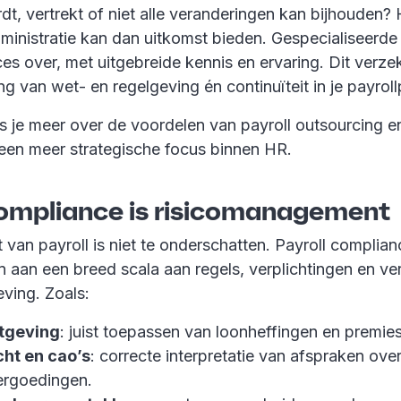
dt, vertrekt of niet alle veranderingen kan bijhouden?
dministratie kan dan uitkomst bieden. Gespecialiseerde
s over, met uitgebreide kennis en ervaring. Dit verzek
ng van wet- en regelgeving én continuïteit in je payrol
lees je meer over de voordelen van payroll outsourcing e
 een meer strategische focus binnen HR.
compliance is risicomanagement
 van payroll is niet te onderschatten. Payroll complia
n aan een breed scala aan regels, verplichtingen en v
eving. Zoals:
etgeving
: juist toepassen van loonheffingen en premies
ht en cao’s
: correcte interpretatie van afspraken ove
vergoedingen.