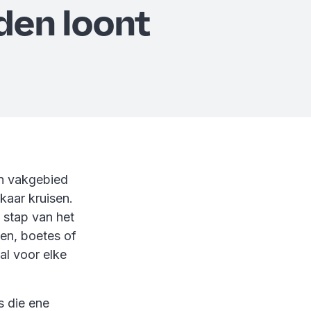
den loont
een vakgebied
kaar kruisen.
e stap van het
gen, boetes of
al voor elke
s die ene