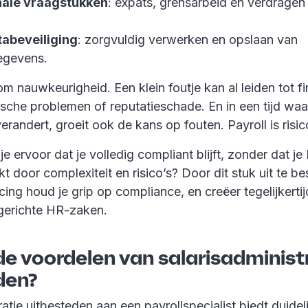
nale vraagstukken
: expats, grensarbeid en verdragen
abeveiliging
: zorgvuldig verwerken en opslaan van
egevens.
om nauwkeurigheid. Een klein foutje kan al leiden tot fi
ische problemen of reputatieschade. En in een tijd wa
verandert, groeit ook de kans op fouten. Payroll is ri
e ervoor dat je volledig compliant blijft, zonder dat je
t door complexiteit en risico’s? Door dit stuk uit te b
cing houd je grip op compliance, en creëer tegelijkerti
gerichte HR-zaken.
de voordelen van salarisadminist
den?
ratie uitbesteden aan een payrollspecialist biedt duidel