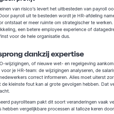
einen van risico’s levert het uitbesteden van payroll o
oor payroll uit te besteden wordt je HR-afdeling namel
or ontstaat er meer ruimte om strategischer te werken.
ikkeling, een betere employee experience of datagedr
inst voor de hele organisatie dus.
sprong dankzij expertise
-wijzigingen, of nieuwe wet- en regelgeving aankomen,
 voor je HR-team: de wijzigingen analyseren, de salar
edewerkers correct informeren. Alles moet uiterst zo
de kleinste fout kan al grote gevolgen hebben. Dat ver
acht.
eerd payrollteam pakt dit soort veranderingen vaak vee
 hebben vergelijkbare processen al talloze keren doo