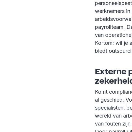
personeelsbesta
werknemers in d
arbeidsvoorwaa
payrollteam. Da
van operationel
Kortom: wil je a
biedt outsourc
Externe 
zekerhei
Komt complian
al geschied. Vo
specialisten, b
wereld van arbe
van fouten zijn 
Door payroll ui