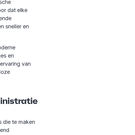
ische
or dat elke
lende
n sneller en
oderne
ges en
 ervaring van
tloze
inistratie
es die te maken
iend