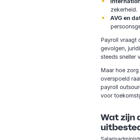
Internatio
zekerheid.
AVG en dat
persoonsg
Payroll vraagt 
gevolgen, jurid
steeds sneller 
Maar hoe zorg j
overspoeld raak
payroll outsour
voor toekomst
Wat zijn 
uitbeste
Salarisadminist