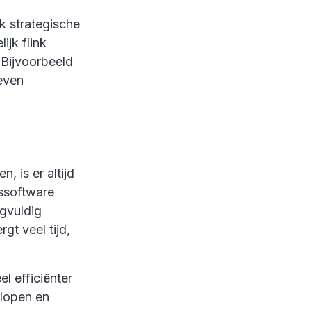
ok strategische
ijk flink
 Bijvoorbeeld
even
 is er altijd
issoftware
rgvuldig
gt veel tijd,
l efficiënter
rlopen en