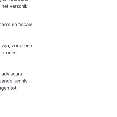
het verschil:
ao’s en fiscale
zijn, zorgt een
t proces
e adviseurs
aande kennis
ngen tot