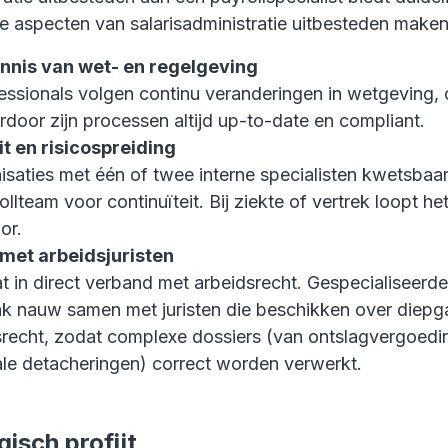
e aspecten van salarisadministratie uitbesteden maken 
nnis van wet- en regelgeving
essionals volgen continu veranderingen in wetgeving, c
rdoor zijn processen altijd up-to-date en compliant.
it en risicospreiding
saties met één of twee interne specialisten kwetsbaar 
ollteam voor continuïteit. Bij ziekte of vertrek loopt he
or.
met arbeidsjuristen
at in direct verband met arbeidsrecht. Gespecialiseerd
k nauw samen met juristen die beschikken over diepg
srecht, zodat complexe dossiers (van ontslagvergoedi
ale detacheringen) correct worden verwerkt.
isch profijt