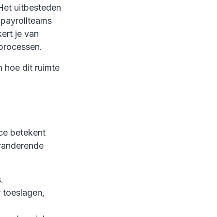
 Het uitbesteden
 payrollteams
ert je van
lprocessen.
n hoe dit ruimte
nce betekent
eranderende
.
r toeslagen,