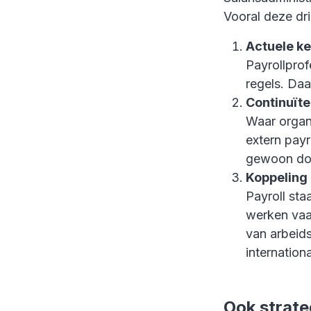
Vooral deze dri
Actuele ke
Payrollprof
regels. Daa
Continuïte
Waar organi
extern payr
gewoon do
Koppeling 
Payroll sta
werken vaa
van arbeid
internation
Ook strateg