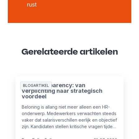
rust
Gerelateerde artikelen
Pay Transparency: van
BLOGARTIKEL
verplichting naar strategisch
voordeel
Beloning is allang niet meer alleen een HR-
onderwerp. Medewerkers verwachten steeds
vaker dat salarisverschillen eerlijk en objectief
zijn. Kandidaten stellen kritische vragen tijdens
sollicitaties en ook vanuit wet- en regelgeving