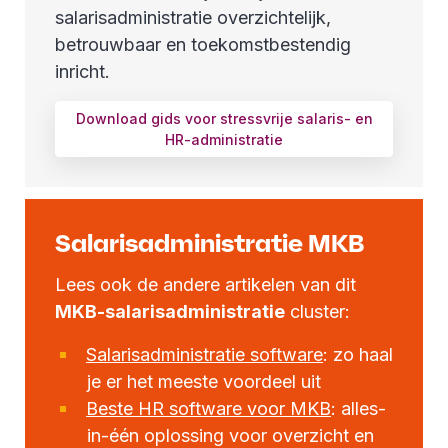
salarisadministratie overzichtelijk,
betrouwbaar en toekomstbestendig
inricht.
Download gids voor stressvrije salaris- en
HR-administratie
Salarisadministratie MKB
Lees ook de andere artikelen van dit
MKB-salarisadministratie
cluster:
Salarisadministratie software
: zo haal
je er het meeste voordeel uit
Beste HR software voor MKB
: alles-
in-één oplossing voor overzicht en