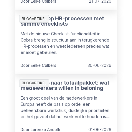
nemen de eisen rondom transparantie toe.
Door Eelke Colbers
21-07-2026
Meer grip op HR-processen met
BLOGARTIKEL
slimme checklists
Met de nieuwe Checklist-functionaliteit in
Cobra breng je structuur aan in terugkerende
HR-processen en weet iedereen precies wat
er moet gebeuren.
Door Eelke Colbers
30-06-2026
Van salaris naar totaalpakket: wat
BLOGARTIKEL
medewerkers willen in beloning
Een groot deel van de medewerkers in
Europa heeft de basis op orde: een
beheersbare werkdruk, duidelijke prioriteiten
en het gevoel dat het werk vol te houden is.
Maar toch is het niet altijd even goed op
orde.
Door Lorenzo Andolfi
01-06-2026