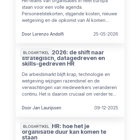
HR-teams van organisaties in heel Europa
staan voor een volle agenda.
Personeelstekorten, stijgende kosten, nieuwe
wetgeving en de opkomst van AI komen
tegelijk op hen af. De vraag is niet of deze
uitdagingen bestaan. De vraag is welke het
Door Lorenzo Andolfi
25-05-2026
hardst drukken en wat HR daaraan kan doen.
HR-trends 2026: de shift naar
BLOGARTIKEL
strategisch, datagedreven en
skills-gedreven HR
De arbeidsmarkt blijft krap, technologie en
wetgeving wijzigen razendsnel en de
verwachtingen van medewerkers veranderen
continu. Het is daarom cruciaal om verder te
kijken dan het dagelijkse HR-werk. In 2026
groeien veel HR-afdelingen door van
Door Jan Laurijssen
09-12-2025
uitvoerende naar strategische partner die
veel waarde toevoegt op organisatieniveau.
Duurzaam HR: hoe het je
In dit artikel vind je de belangrijkste HR-trends
BLOGARTIKEL
organisatie duur kan komen te
voor 2026, met concrete inzichten en
staan
praktische stappen om vandaag al mee te