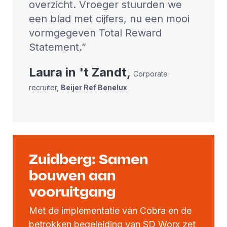
overzicht. Vroeger stuurden we
een blad met cijfers, nu een mooi
vormgegeven Total Reward
Statement.
Laura
in 't Zandt
,
Corporate
recruiter
,
Beijer Ref Benelux
Zuidberg: Samen
bouwen aan
vooruitgang
Met de implementatie van Cobra en de
betrokken begeleiding van SD Worx zet