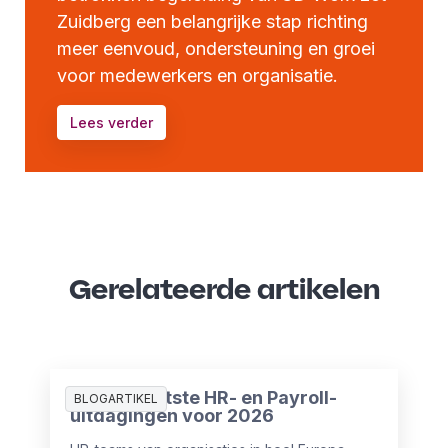
Zuidberg een belangrijke stap richting
meer eenvoud, ondersteuning en groei
voor medewerkers en organisatie.
Lees verder
Gerelateerde artikelen
De 10 grootste HR- en Payroll-
BLOGARTIKEL
uitdagingen voor 2026