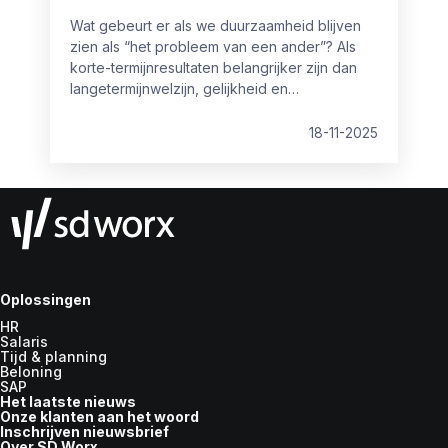
starten.
Wat gebeurt er als we duurzaamheid blijven
zien als “het probleem van een ander”? Als
korte-termijnresultaten belangrijker zijn dan
langetermijnwelzijn, gelijkheid en
wendbaarheid? En wat als je medewerkers
sneller groeien dan de systemen die hen
18-11-2025
zouden moeten ondersteunen?
Oplossingen
HR
Salaris
Tijd & planning
Beloning
SAP
Het laatste nieuws
Onze klanten aan het woord
Inschrijven nieuwsbrief
Over SD Worx