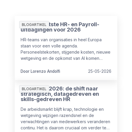
De 10 grootste HR- en Payroll-
BLOGARTIKEL
uitdagingen voor 2026
HR-teams van organisaties in heel Europa
staan voor een volle agenda.
Personeelstekorten, stijgende kosten, nieuwe
wetgeving en de opkomst van AI komen
tegelijk op hen af. De vraag is niet of deze
uitdagingen bestaan. De vraag is welke het
Door Lorenzo Andolfi
25-05-2026
hardst drukken en wat HR daaraan kan doen.
HR-trends 2026: de shift naar
BLOGARTIKEL
strategisch, datagedreven en
skills-gedreven HR
De arbeidsmarkt blijft krap, technologie en
wetgeving wijzigen razendsnel en de
verwachtingen van medewerkers veranderen
continu. Het is daarom cruciaal om verder te