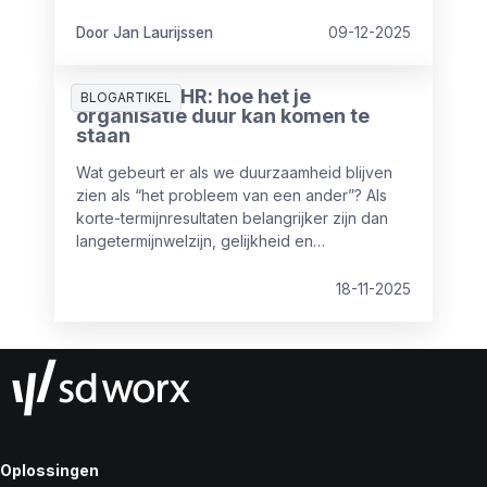
kijken dan het dagelijkse HR-werk. In 2026
groeien veel HR-afdelingen door van
Door Jan Laurijssen
09-12-2025
uitvoerende naar strategische partner die
veel waarde toevoegt op organisatieniveau.
Duurzaam HR: hoe het je
In dit artikel vind je de belangrijkste HR-trends
BLOGARTIKEL
organisatie duur kan komen te
voor 2026, met concrete inzichten en
staan
praktische stappen om vandaag al mee te
starten.
Wat gebeurt er als we duurzaamheid blijven
zien als “het probleem van een ander”? Als
korte-termijnresultaten belangrijker zijn dan
langetermijnwelzijn, gelijkheid en
wendbaarheid? En wat als je medewerkers
sneller groeien dan de systemen die hen
18-11-2025
zouden moeten ondersteunen?
Oplossingen