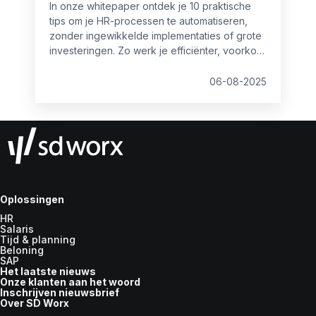
In onze whitepaper ontdek je 10 praktische
tips om je HR-processen te automatiseren,
zonder ingewikkelde implementaties of grote
investeringen. Zo werk je efficiënter, voorkom
je fouten en houd je meer ruimte over voor je
mensen én je onderneming.
06-08-2025
Oplossingen
HR
Salaris
Tijd & planning
Beloning
SAP
Het laatste nieuws
Onze klanten aan het woord
Inschrijven nieuwsbrief
Over SD Worx