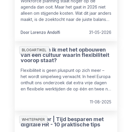
Workforce planning staat hoger op de
agenda dan ooit. Maar het gaat in 2026 niet
alleen om stijgende kosten. Wat dit jaar anders
maakt, is de zoektocht naar de juiste balans
tussen mensen en AI-automatisering.
Door Lorenzo Andolfi
31-05-2026
Waar begin ik met het opbouwen
BLOGARTIKEL
van een cultuur waarin flexibiliteit
voorop staat?
Flexibiliteit is geen pluspunt op zich meer –
het wordt simpelweg verwacht. In heel Europa
onthult ons onderzoek dat extra vrije dagen
en flexibele werktijden de op één en twee na
meest gewaardeerde emolumenten zijn,
direct na salaris als hoogste prioriteit. Echter
11-08-2025
slechts 50% van de werknemers geeft aan
tevreden te zijn over hun huidige balans
Whitepaper | Tijd besparen met
werk/privé.
WHITEPAPER
digitale HR - 10 praktische tips