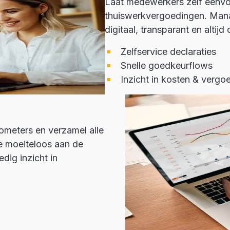
Laat medewerkers zelf eenvoud
thuiswerkvergoedingen. Manag
digitaal, transparant en altijd
Zelfservice declaraties
Snelle goedkeurflows
Inzicht in kosten & vergo
ometers en verzamel alle
e moeiteloos aan de
dig inzicht in