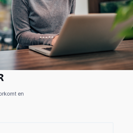
R
oorkomt en