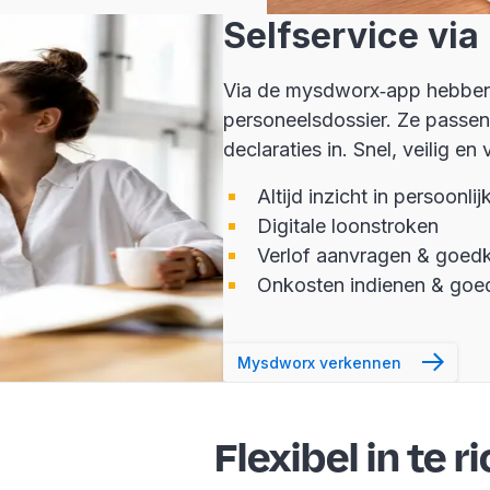
Selfservice vi
Via de mysdworx‑app hebben 
personeelsdossier. Ze passen
declaraties in. Snel, veilig en 
Altijd inzicht in persoonl
Digitale loonstroken
Verlof aanvragen & goed
Onkosten indienen & goe
Mysdworx verkennen
Flexibel in te r