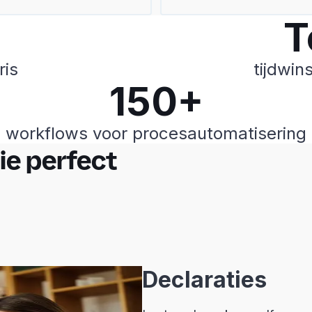
T
ris
tijdwin
150+
workflows voor procesautomatisering
ie perfect
Declaraties