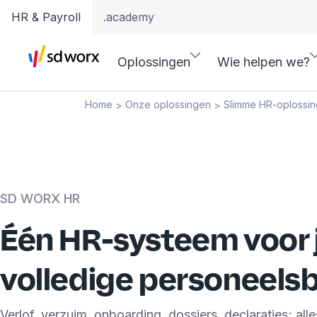
HR & Payroll
.academy
Oplossingen
Wie helpen we?
Home
Onze oplossingen
Slimme HR-oplossi
>
>
SD WORX HR
Één HR-systeem voor 
volledige personeels
Verlof, verzuim, onboarding, dossiers, declaraties; alle