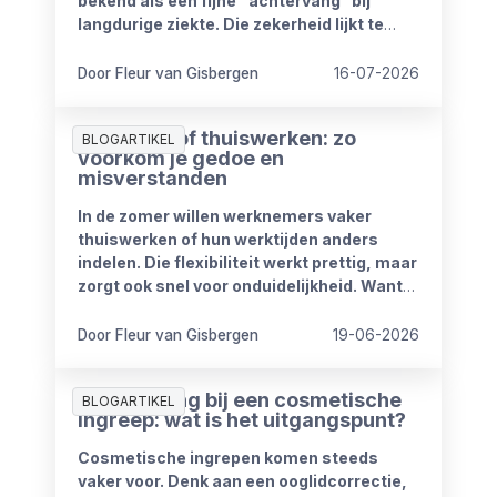
bekend als een fijne “achtervang” bij
langdurige ziekte. Die zekerheid lijkt te
verdwijnen vanaf 1 januari 2027. Het
kabinet heeft plannen om de
Door Fleur van Gisbergen
16-07-2026
compensatieregelingen volledig af te
schaffen.
Zomerproof thuiswerken: zo
BLOGARTIKEL
voorkom je gedoe en
misverstanden
In de zomer willen werknemers vaker
thuiswerken of hun werktijden anders
indelen. Die flexibiliteit werkt prettig, maar
zorgt ook snel voor onduidelijkheid. Want
wat mag wel en wat niet? Wanneer is
iemand bereikbaar? En hoe blijft het werk
Door Fleur van Gisbergen
19-06-2026
goed doorlopen?
Ziekmelding bij een cosmetische
BLOGARTIKEL
ingreep: wat is het uitgangspunt?
Cosmetische ingrepen komen steeds
vaker voor. Denk aan een ooglidcorrectie,