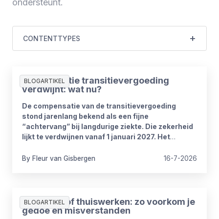
ondersteunt.
CONTENTTYPES
Compensatie transitievergoeding
BLOGARTIKEL
verdwijnt: wat nu?
De compensatie van de transitievergoeding
stond jarenlang bekend als een fijne
“achtervang” bij langdurige ziekte. Die zekerheid
lijkt te verdwijnen vanaf 1 januari 2027. Het
kabinet heeft plannen om de
compensatieregelingen volledig af te schaffen.
By
Fleur
van Gisbergen
16-7-2026
Zomerproof thuiswerken: zo voorkom je
BLOGARTIKEL
gedoe en misverstanden