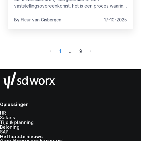
vaststellingsovereenkomst, het is een proces waarin
juridische regels en emoties een rol spelen. Een
kleine fout kan grote gevolgen hebben. Belangrijk
By
Fleur
van Gisbergen
17-10-2025
dus om te weten wat wel en niet mag.
1
…
9
More
Oplossingen
HR
Salaris
Tijd & planning
Beloning
SAP
Het laatste nieuws