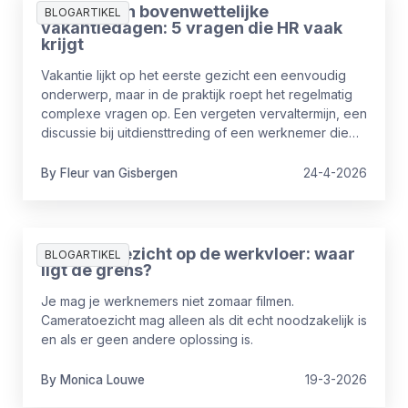
Vakantie en bovenwettelijke
BLOGARTIKEL
vakantiedagen: 5 vragen die HR vaak
krijgt
Vakantie lijkt op het eerste gezicht een eenvoudig
onderwerp, maar in de praktijk roept het regelmatig
complexe vragen op. Een vergeten vervaltermijn, een
discussie bij uitdiensttreding of een werknemer die
ziek wordt tijdens zijn vakantie? Welke regels gelden
precies en waar moeten HR‑professionals op letten?
By
Fleur
van Gisbergen
24-4-2026
In dit artikel nemen we je mee langs de 5 meest
gestelde vragen over vakantie.
Cameratoezicht op de werkvloer: waar
BLOGARTIKEL
ligt de grens?
Je mag je werknemers niet zomaar filmen.
Cameratoezicht mag alleen als dit echt noodzakelijk is
en als er geen andere oplossing is.
By
Monica
Louwe
19-3-2026