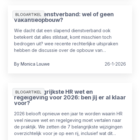
Slapend dienstverband: wel of geen
BLOGARTIKEL
vakantieopbouw?
Wie dacht dat een slapend dienstverband ook
betekent dat alles stilstaat, komt misschien toch
bedrogen uit? wee recente rechterlijke uitspraken
hebben de discussie over de opbouw van
vakantiedagen bij een slapend dienstverband op
scherp gezet.
By
Monica
Louwe
26-1-2026
De 7 belangrijkste HR wet en
BLOGARTIKEL
regelgeving voor 2026: ben jij er al klaar
voor?
2026 belooft opnieuw een jaar te worden waarin HR
veel nieuwe wet en regelgeving moet vertalen naar
de praktijk. We zetten de 7 belangrijkste wijzigingen
overzichtelijk voor je op een rij, inclusief wat dit
betekent voor jou.