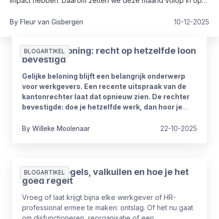
impact hebben. Daarom zetten we deze maand volop in op
kennis, praktische tips en opleidingskansen rondom verzuim
en re-integratie.
By
Fleur
van Gisbergen
10-12-2025
Gelijke beloning: recht op hetzelfde loon
BLOGARTIKEL
bevestigd
Gelijke beloning blijft een belangrijk onderwerp
voor werkgevers. Een recente uitspraak van de
kantonrechter laat dat opnieuw zien. De rechter
bevestigde: doe je hetzelfde werk, dan hoor je
hetzelfde loon te krijgen.
By
Willeke
Moolenaar
22-10-2025
Ontslag: regels, valkuilen en hoe je het
BLOGARTIKEL
goed regelt
Vroeg of laat krijgt bijna elke werkgever of HR-
professional ermee te maken: ontslag. Of het nu gaat
om disfunctioneren, reorganisatie of een