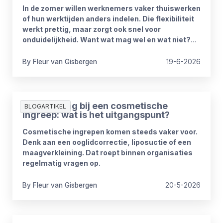
In de zomer willen werknemers vaker thuiswerken
of hun werktijden anders indelen. Die flexibiliteit
werkt prettig, maar zorgt ook snel voor
onduidelijkheid. Want wat mag wel en wat niet?
Wanneer is iemand bereikbaar? En hoe blijft het
werk goed doorlopen?
By
Fleur
van Gisbergen
19-6-2026
Ziekmelding bij een cosmetische
BLOGARTIKEL
ingreep: wat is het uitgangspunt?
Cosmetische ingrepen komen steeds vaker voor.
Denk aan een ooglidcorrectie, liposuctie of een
maagverkleining. Dat roept binnen organisaties
regelmatig vragen op.
By
Fleur
van Gisbergen
20-5-2026