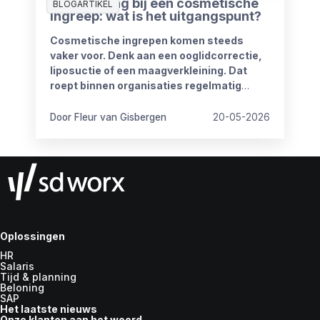
Ziekmelding bij een cosmetische
BLOGARTIKEL
ingreep: wat is het uitgangspunt?
Cosmetische ingrepen komen steeds
vaker voor. Denk aan een ooglidcorrectie,
liposuctie of een maagverkleining. Dat
roept binnen organisaties regelmatig
vragen op.
Door Fleur van Gisbergen
20-05-2026
Oplossingen
HR
Salaris
Tijd & planning
Beloning
SAP
Het laatste nieuws
Onze klanten aan het woord