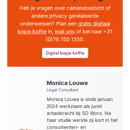
Heb je vragen over cameratoezicht of
andere privacy gerelateerde
onderwerpen? Plan een
gratis digitaal
kopje koffie
in,
mail ons
of bel naar +31
(0)76 750 1350.
Digital kopje koffie
Monica
Louwe
Legal Consultant
Monica Louwe is sinds januari
2024 werkzaam als jurist
arbeidsrecht bij SD Worx. Na
haar studie werkte zij kort in het
consumenten- en