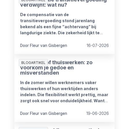
verdwijnt: wat nu?
De compensatie van de
transitievergoeding stond jarenlang
bekend als een fijne “achtervang” bij
langdurige ziekte. Die zekerheid lijkt te
verdwijnen vanaf 1 januari 2027. Het
kabinet heeft plannen om de
Door Fleur van Gisbergen
16-07-2026
compensatieregelingen volledig af te
schaffen.
Zomerproof thuiswerken: zo
BLOGARTIKEL
voorkom je gedoe en
misverstanden
In de zomer willen werknemers vaker
thuiswerken of hun werktijden anders
indelen. Die flexibiliteit werkt prettig, maar
zorgt ook snel voor onduidelijkheid. Want
wat mag wel en wat niet? Wanneer is
iemand bereikbaar? En hoe blijft het werk
Door Fleur van Gisbergen
19-06-2026
goed doorlopen?