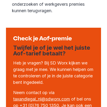
onderzoeken of werkgevers premies
kunnen terugvragen.
Check je Aof-premie
Twijfel je of je wel het juiste
Aof-tarief betaalt?
Heb je vragen? Bij SD Worx kijken we
graag met je mee. We kunnen helpen om
te controleren of je in de juiste categorie
bent ingedeeld.
Neem contact op via
taxandlegal_nl@sdworx.com
of bel ons
op +31 (0)76 750 1350. Je kan ook een