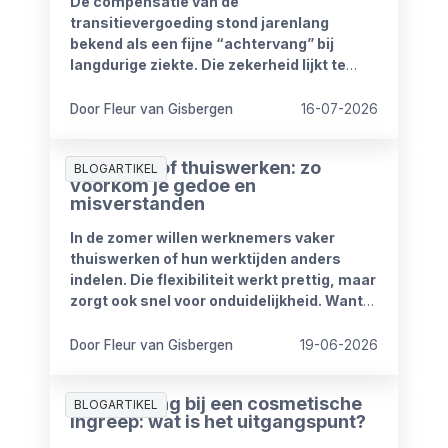
De compensatie van de
transitievergoeding stond jarenlang
bekend als een fijne “achtervang” bij
langdurige ziekte. Die zekerheid lijkt te
verdwijnen vanaf 1 januari 2027. Het
kabinet heeft plannen om de
Door Fleur van Gisbergen
16-07-2026
compensatieregelingen volledig af te
schaffen.
Zomerproof thuiswerken: zo
BLOGARTIKEL
voorkom je gedoe en
misverstanden
In de zomer willen werknemers vaker
thuiswerken of hun werktijden anders
indelen. Die flexibiliteit werkt prettig, maar
zorgt ook snel voor onduidelijkheid. Want
wat mag wel en wat niet? Wanneer is
iemand bereikbaar? En hoe blijft het werk
Door Fleur van Gisbergen
19-06-2026
goed doorlopen?
Ziekmelding bij een cosmetische
BLOGARTIKEL
ingreep: wat is het uitgangspunt?