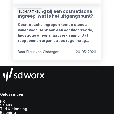
goed doorlopen?
Ziekmelding bij een cosmetische
BLOGARTIKEL
ingreep: wat is het uitgangspunt?
Cosmetische ingrepen komen steeds
vaker voor. Denk aan een ooglidcorrectie,
liposuctie of een maagverkleining. Dat
roept binnen organisaties regelmatig
vragen op.
Door Fleur van Gisbergen
20-05-2026
Oplossingen
HR
Salaris
Tijd & planning
Beloning