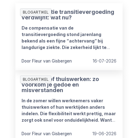
Compensatie transitievergoeding
BLOGARTIKEL
verdwijnt: wat nu?
De compensatie van de
transitievergoeding stond jarenlang
bekend als een fijne “achtervang” bij
langdurige ziekte. Die zekerheid lijkt te
verdwijnen vanaf 1 januari 2027. Het
kabinet heeft plannen om de
Door Fleur van Gisbergen
16-07-2026
compensatieregelingen volledig af te
schaffen.
Zomerproof thuiswerken: zo
BLOGARTIKEL
voorkom je gedoe en
misverstanden
In de zomer willen werknemers vaker
thuiswerken of hun werktijden anders
indelen. Die flexibiliteit werkt prettig, maar
zorgt ook snel voor onduidelijkheid. Want
wat mag wel en wat niet? Wanneer is
iemand bereikbaar? En hoe blijft het werk
Door Fleur van Gisbergen
19-06-2026