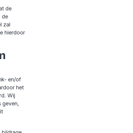
at de
l de
l zal
e hierdoor
en
nk- en/of
ardoor het
rd. Wij
s geven,
it
 bijdrage