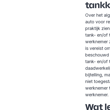
tankk
Over het al
auto voor re
praktijk zie
tank- en/of
werknemer ze
is vereist 
beschouwd a
tank- en/of
daadwerkeli
bijtelling, 
niet toeges
werknemer t
werknemer.
Wat le