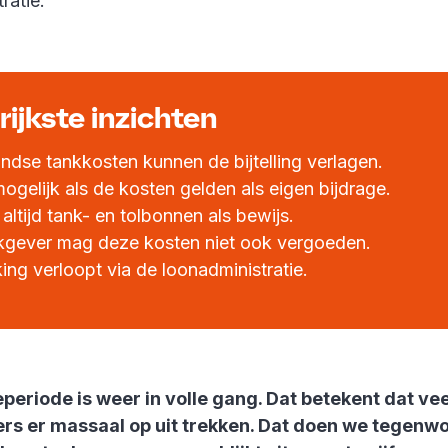
ratie.
ijkste inzichten
andse tankkosten kunnen de bijtelling verlagen.
mogelijk als de kosten gelden als eigen bijdrage.
altijd tank- en tolbonnen als bewijs.
gever mag deze kosten niet ook vergoeden.
ing verloopt via de loonadministratie.
periode is weer in volle gang. Dat betekent dat vee
rs er massaal op uit trekken. Dat doen we tegenw