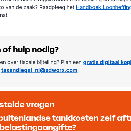
to van de zaak? Raadpleeg het
Handboek Loonheffin
nst.
 of hulp nodig?
en over fiscale bijtelling? Plan een
gratis digitaal kop
p
taxandlegal_nl@sdworx.com
.
stelde vragen
 buitenlandse tankkosten zelf af
n belastingaangifte?