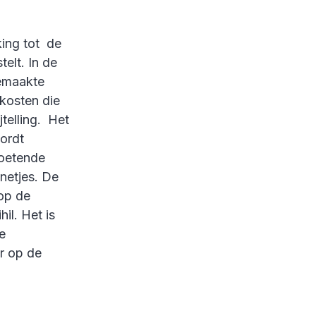
king tot de
elt. In de
gemaakte
kosten die
telling. Het
ordt
moetende
netjes. De
op de
il. Het is
e
r op de