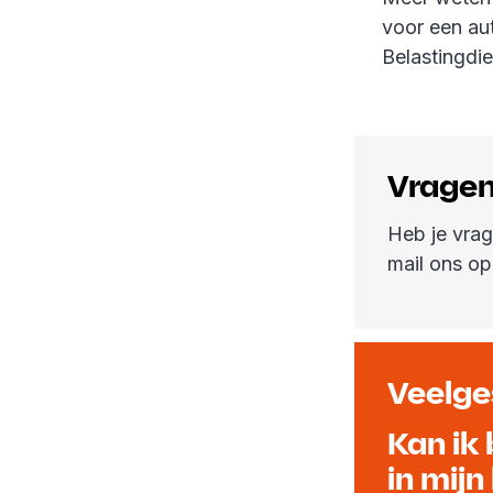
voor een au
Belastingdie
Vragen
Heb je vrag
mail ons o
Veelge
Kan ik
in mij