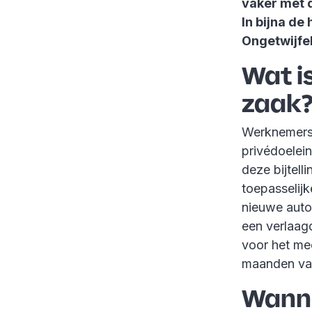
vaker met d
In bijna de
Ongetwijfel
Wat is
zaak
Werknemers 
privédoelei
deze bijtel
toepasselijk
nieuwe auto
een verlaag
voor het me
maanden vas
Wanne