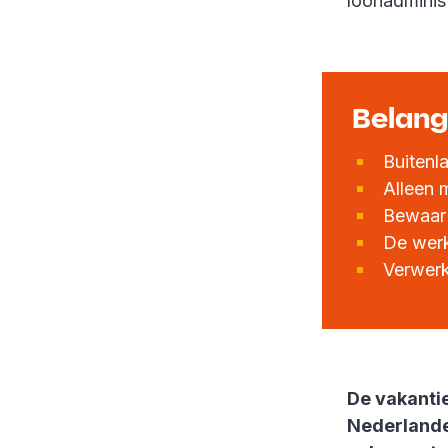
loonadminist
Belangr
Buitenl
Alleen 
Bewaar 
De werk
Verwerk
De vakantie
Nederlande