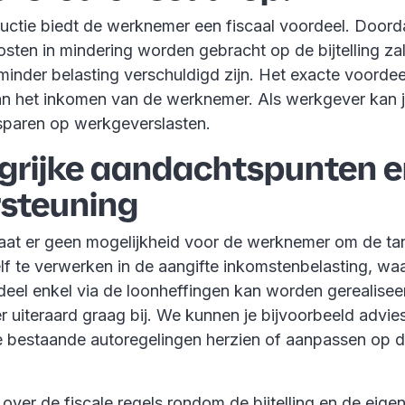
uctie biedt de werknemer een fiscaal voordeel. Doord
sten in mindering worden gebracht op de bijtelling za
inder belasting verschuldigd zijn. Het exacte voordee
n het inkomen van de werknemer. Als werkgever kan j
sparen op werkgeverslasten.
grijke aandachtspunten 
steuning
aat er geen mogelijkheid voor de werknemer om de ta
lf te verwerken in de aangifte inkomstenbelasting, wa
deel enkel via de loonheffingen kan worden gerealisee
er uiteraard graag bij. We kunnen je bijvoorbeeld advie
 bestaande autoregelingen herzien of aanpassen op d
ver de fiscale regels rondom de bijtelling en de eigen