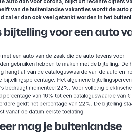
e auto dan voor corona, blijkt uit recente cijfers v
 helft van de buitenlandse vakanties wordt de auto
d zal er dan ook veel getankt worden in het buiten
 bijtelling voor een auto v
?
met een auto van de zaak die de auto tevens voor
nden gebruiken hebben te maken met de bijtelling. De
ling hangt af van de cataloguswaarde van de auto en he
e bijtellingspercentage. Het algemene bijtellingsperce
’s bedraagt momenteel 22%. Voor volledig elektrische 
d percentage van 16% tot een cataloguswaarde van €
erdere geldt het percentage van 22%. De bijtelling sta
t vanaf de datum eerste toelating.
er mag je buitenlandse