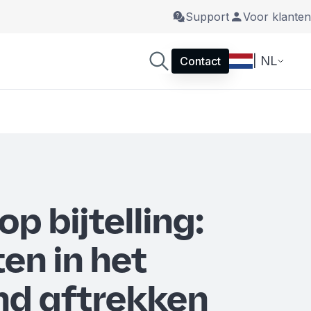
Support
Voor klanten
| NL
Contact
p bijtelling:
en in het
nd aftrekken