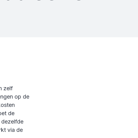
 zelf
rengen op de
kosten
oet de
 dezelfde
kt via de