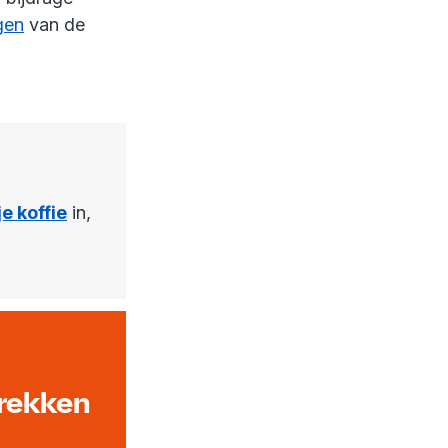
gen
van de
je koffie
in,
trekken