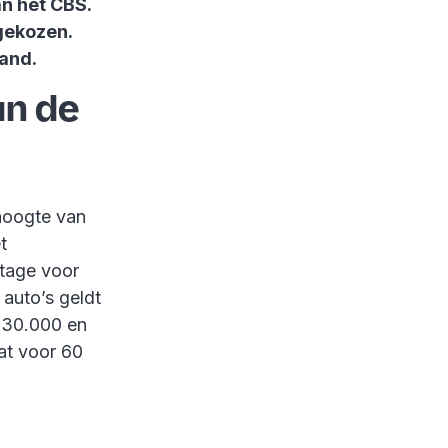
an het CBS.
 gekozen.
land.
an de
 hoogte van
t
ntage voor
auto’s geldt
 30.000 en
at voor 60