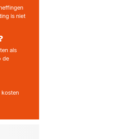
heffingen
ng is niet
?
ten als
p de
 kosten