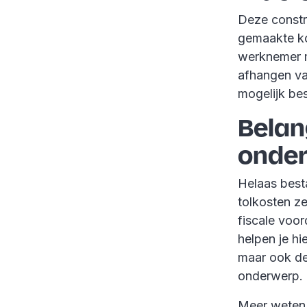
Deze constr
gemaakte ko
werknemer m
afhangen va
mogelijk be
Belan
onder
Helaas best
tolkosten ze
fiscale voor
helpen je hi
maar ook de
onderwerp.
Meer weten o