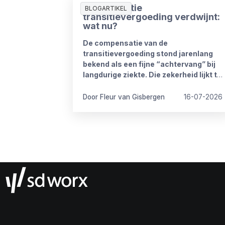
Compensatie
BLOGARTIKEL
transitievergoeding verdwijnt:
wat nu?
De compensatie van de
transitievergoeding stond jarenlang
bekend als een fijne “achtervang” bij
langdurige ziekte. Die zekerheid lijkt te
verdwijnen vanaf 1 januari 2027. Het
kabinet heeft plannen om de
Door Fleur van Gisbergen
16-07-2026
compensatieregelingen volledig af te
schaffen.