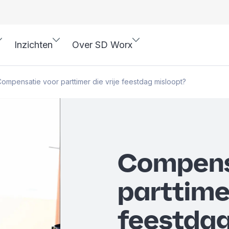
Inzichten
Over SD Worx
ompensatie voor parttimer die vrije feestdag misloopt?
Compens
parttimer
feestdag