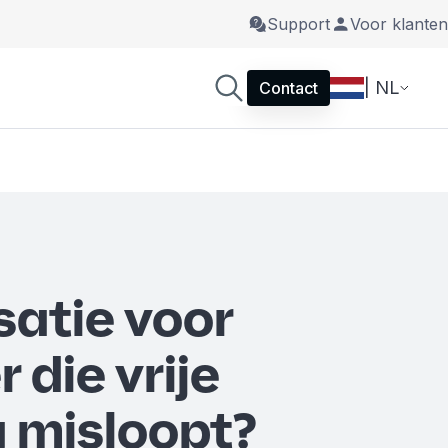
Support
Voor klanten
| NL
Contact
atie voor
 die vrije
 misloopt?