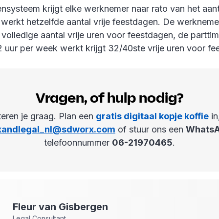
nsysteem krijgt elke werknemer naar rato van het aanta
 werkt hetzelfde aantal vrije feestdagen. De werknemer
t volledige aantal vrije uren voor feestdagen, de parttim
 uur per week werkt krijgt 32/40ste vrije uren voor f
Vragen, of hulp nodig?
teren je graag. Plan een
gratis digitaal kopje koffie
in
xandlegal_nl@sdworx.com
of stuur ons een
Whats
telefoonnummer
06-21970465
.
Fleur
van Gisbergen
Legal Consultant