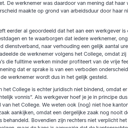
iet. De werknemer was daardoor van mening dat haar
scheid maakte op grond van arbeidsduur door haar ni
eft eerder al geoordeeld dat het aan een werkgever is
stdagen en te waarborgen dat iedere werknemer, ong
tijd dienstverband, naar verhouding een gelijk aantal ure
deelde de werknemer volgens het College, omdat zij i
a’s die fulltime werken minder profiteert van de vrije f
 mening dat er sprake is van een verboden onderscheid
de werknemer wordt dus in het gelijk gesteld.
 het College is echter juridisch niet bindend, omdat er
telijk vonnis”. Als werkgever hoef je je in principe dus
l van het College. We weten ook (nog) niet hoe kanto
 zaak aankijken, omdat een dergelijke zaak nog nooit 
s behandeld. Bovendien zijn rechters niet verplicht he
 volgen, maar de kans is aanwezig dat de kantonrechte