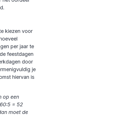
d.
te kiezen voor
 hoeveel
agen per jaar te
nde feestdagen
werkdagen door
ermenigvuldig je
mst hiervan is
n op een
260:5 = 52
 dan moet de