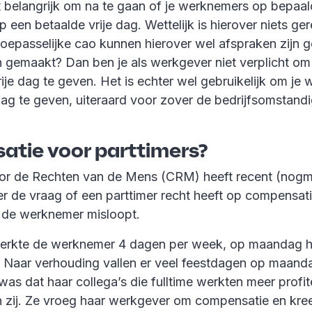
het belangrijk om na te gaan of je werknemers op bepaa
 een betaalde vrije dag. Wettelijk is hierover niets ger
oepasselijke cao kunnen hierover wel afspraken zijn g
 gemaakt? Dan ben je als werkgever niet verplicht o
ije dag te geven. Het is echter wel gebruikelijk om j
 dag te geven, uiteraard voor zover de bedrijfsomstand
tie voor parttimers?
or de Rechten van de Mens (CRM) heeft recent (nogm
r de vraag of een parttimer recht heeft op compensat
 de werknemer misloopt.
erkte de werknemer 4 dagen per week, op maandag ha
g. Naar verhouding vallen er veel feestdagen op maan
was dat haar collega’s die fulltime werkten meer profi
 zij. Ze vroeg haar werkgever om compensatie en kree