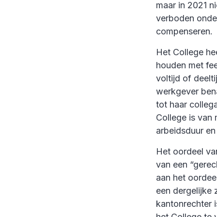
maar in 2021 n
verboden onder
compenseren.
Het College he
houden met fee
voltijd of deel
werkgever bena
tot haar colleg
College is van
arbeidsduur en 
Het oordeel van
van een “gerech
aan het oordee
een dergelijke
kantonrechter i
het College te