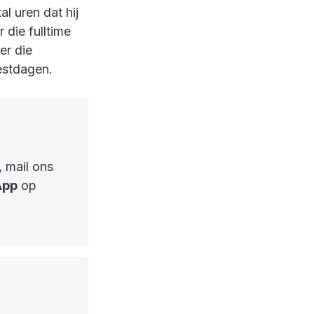
l uren dat hij
 die fulltime
er die
eestdagen.
, mail ons
App
op