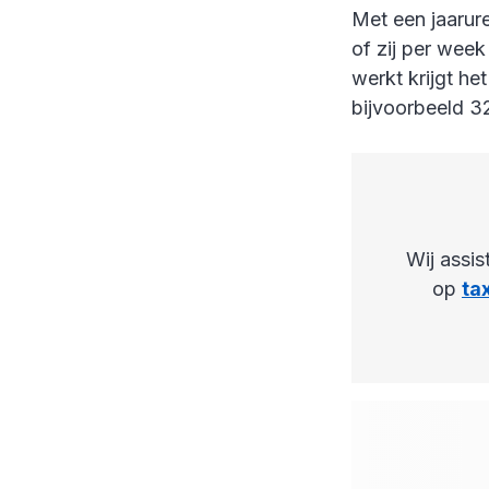
Met een jaarure
of zij per week
werkt krijgt he
bijvoorbeeld 32
Wij assis
op
ta