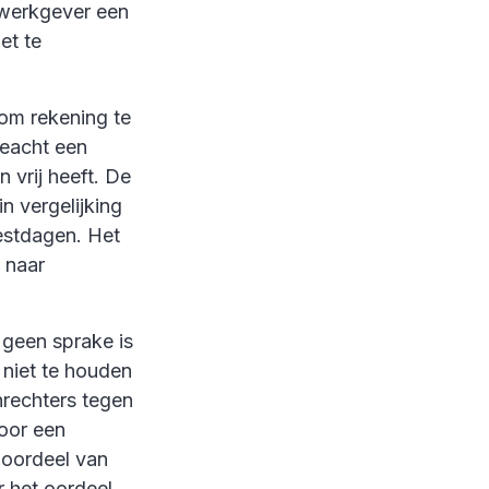
 werkgever een
et te
 om rekening te
eacht een
n vrij heeft. De
n vergelijking
eestdagen. Het
 naar
 geen sprake is
 niet te houden
nrechters tegen
door een
t oordeel van
r het oordeel