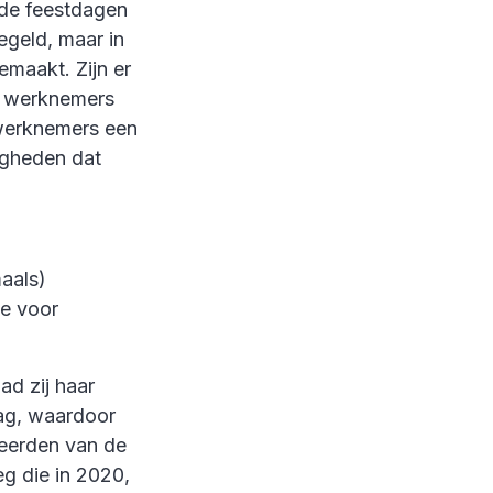
lde feestdagen
egeld, maar in
emaakt. Zijn er
m werknemers
e werknemers een
igheden dat
aals)
ie voor
d zij haar
dag, waardoor
teerden van de
g die in 2020,