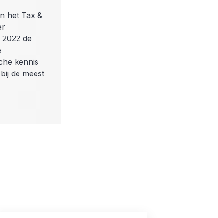
en het Tax &
er
n 2022 de
e
sche kennis
bij de meest