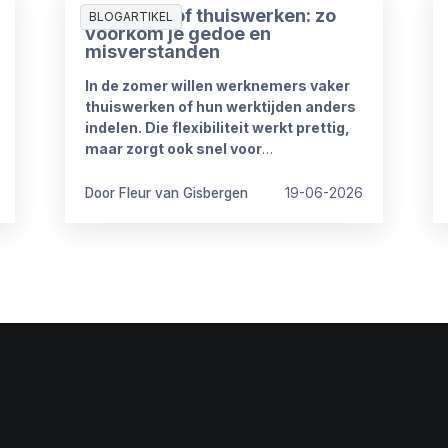
Zomerproof thuiswerken: zo
BLOGARTIKEL
voorkom je gedoe en
misverstanden
In de zomer willen werknemers vaker
thuiswerken of hun werktijden anders
indelen. Die flexibiliteit werkt prettig,
maar zorgt ook snel voor
onduidelijkheid. Want wat mag wel en
wat niet? Wanneer is iemand
Door Fleur van Gisbergen
19-06-2026
bereikbaar? En hoe blijft het werk goed
doorlopen?