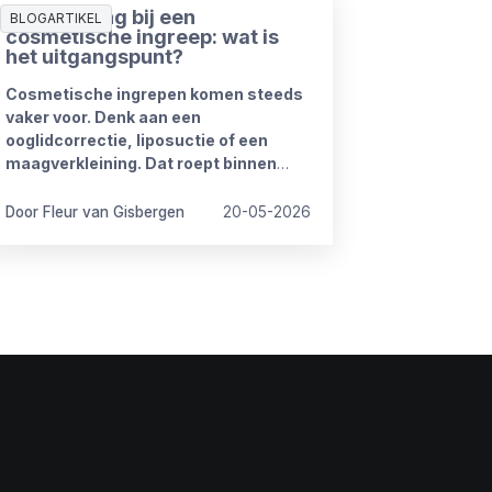
Ziekmelding bij een
BLOGARTIKEL
cosmetische ingreep: wat is
het uitgangspunt?
Cosmetische ingrepen komen steeds
vaker voor. Denk aan een
ooglidcorrectie, liposuctie of een
maagverkleining. Dat roept binnen
organisaties regelmatig vragen op.
Door Fleur van Gisbergen
20-05-2026