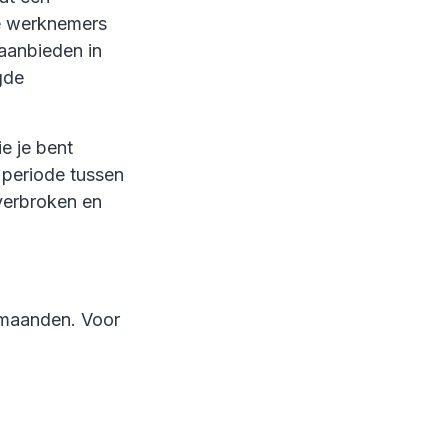
de werknemers
aanbieden in
gde
e je bent
 periode tussen
 verbroken en
 maanden. Voor
.