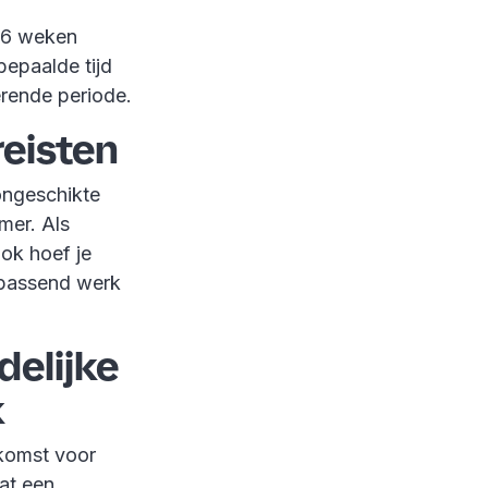
 6 weken
epaalde tijd
erende periode.
reisten
songeschikte
mer. Als
ok hoef je
p passend werk
delijke
k
komst voor
at een