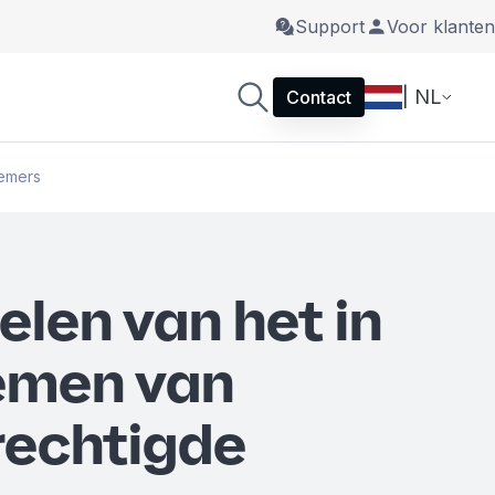
Support
Voor klanten
| NL
Contact
nemers
elen van het in
emen van
echtigde