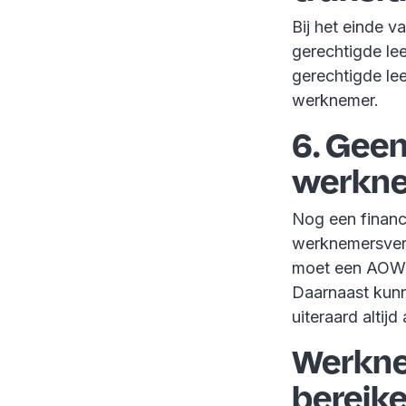
Bij het einde 
gerechtigde le
gerechtigde lee
werknemer.
6. Geen
werkne
Nog een financ
werknemersverz
moet een AOW-
Daarnaast kunn
uiteraard altij
Werkne
bereik