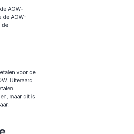
n de AOW-
 na de AOW-
n de
betalen voor de
OW. Uiteraard
talen.
n, maar dit is
aar.
e