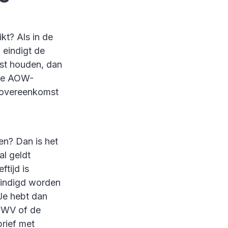
kt? Als in de
eindigt de
st houden, dan
 de AOW-
dsovereenkomst
n? Dan is het
al geldt
tijd is
ëindigd worden
 Je hebt dan
UWV of de
rief met