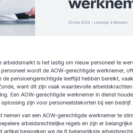
werknem
23 mei 2023
-
Leestijd
:
4
Minuten
 arbeidsmarkt is het lastig om nieuw personeel te wer
r personeel wordt de AOW-gerechtigde werknemer, of
 de pensioengerechtigde leeftijd hebben bereikt, vaak
Zonde, want dit zijn vaak waardevolle arbeidskrachten
ring. Een AOW-gerechtigde werknemer in dienst houden
plossing zijn voor personeelstekorten bij een bedrijf
st nemen van een AOW-gerechtigde werknemer te stim
oepelere arbeidsrechtelijke regels en zijn er belangrijke
it artikel bespreken we de 6 belangrijkste arbeidsrechte