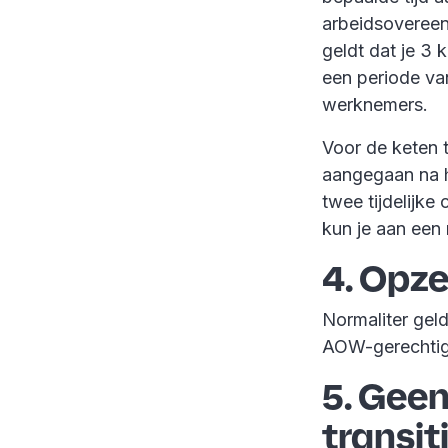
arbeidsovereen
geldt dat je 3
een periode va
werknemers.
Voor de keten t
aangegaan na h
twee tijdelijke
kun je aan een
4. Opz
Normaliter gel
AOW-gerechtigd
5. Geen
transit