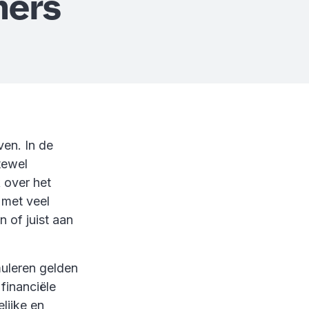
ers
ven. In de
tewel
 over het
 met veel
 of juist aan
.
uleren gelden
 financiële
lijke en