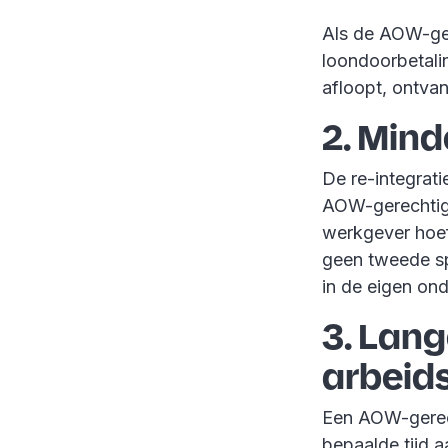
Als de AOW-ger
loondoorbetali
afloopt, ontva
2. Mind
De re-integrati
AOW-gerechtigd
werkgever hoef
geen tweede spo
in de eigen on
3. Lang
arbeid
Een AOW-gerec
bepaalde tijd 