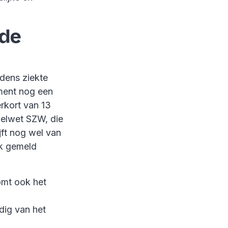
ode
jdens ziekte
ment nog een
rkort van 13
melwet SZW, die
jft nog wel van
ek gemeld
omt ook het
dig van het