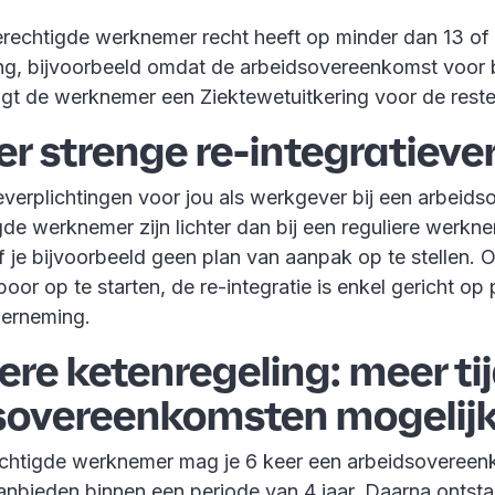
echtigde werknemer recht heeft op minder dan 13 of
ng, bijvoorbeeld omdat de arbeidsovereenkomst voor b
ngt de werknemer een Ziektewetuitkering voor de rest
er strenge re-integratieve
everplichtingen voor jou als werkgever bij een arbeid
e werknemer zijn lichter dan bij een reguliere werkne
 je bijvoorbeeld geen plan van aanpak op te stellen. O
or op te starten, de re-integratie is enkel gericht o
derneming.
ere ketenregeling: meer tij
sovereenkomsten mogelij
htigde werknemer mag je 6 keer een arbeidsovereen
aanbieden binnen een periode van 4 jaar. Daarna ontsta