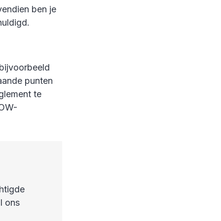
endien ben je
uldigd.
bijvoorbeeld
aande punten
glement te
 AOW-
htigde
l ons