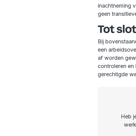
inachtneming v
geen transitie
Tot slo
Bij bovenstaan
een arbeidsove
af worden gewe
controleren en
gerechtigde w
Heb j
werk