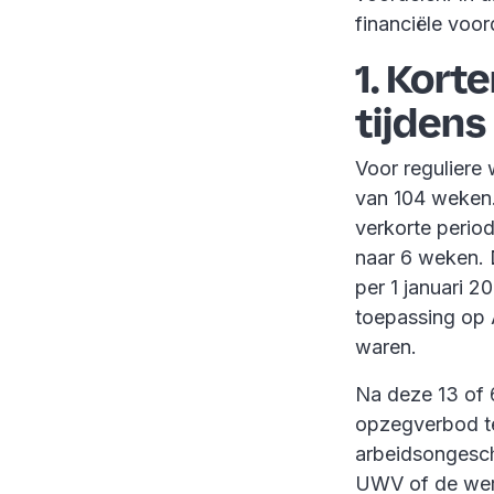
financiële voor
1. Kort
tijdens
Voor reguliere 
van 104 weken
verkorte perio
naar 6 weken. 
per 1 januari 2
toepassing op 
waren.
Na deze 13 of 
opzegverbod te
arbeidsongesch
UWV of de we