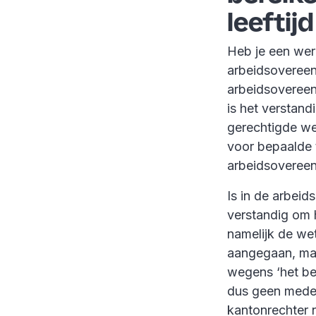
leeftijd
Heb je een werk
arbeidsovereen
arbeidsovereen
is het verstan
gerechtigde we
voor bepaalde 
arbeidsovereen
Is in de arbei
verstandig om h
namelijk de we
aangegaan, mag
wegens ‘het ber
dus geen mede
kantonrechter 