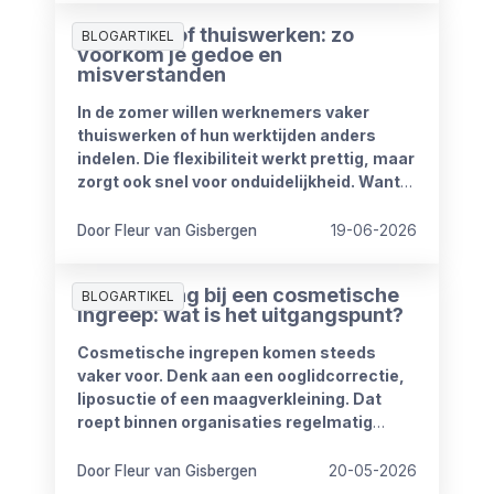
schaffen.
Zomerproof thuiswerken: zo
BLOGARTIKEL
voorkom je gedoe en
misverstanden
In de zomer willen werknemers vaker
thuiswerken of hun werktijden anders
indelen. Die flexibiliteit werkt prettig, maar
zorgt ook snel voor onduidelijkheid. Want
wat mag wel en wat niet? Wanneer is
iemand bereikbaar? En hoe blijft het werk
Door Fleur van Gisbergen
19-06-2026
goed doorlopen?
Ziekmelding bij een cosmetische
BLOGARTIKEL
ingreep: wat is het uitgangspunt?
Cosmetische ingrepen komen steeds
vaker voor. Denk aan een ooglidcorrectie,
liposuctie of een maagverkleining. Dat
roept binnen organisaties regelmatig
vragen op.
Door Fleur van Gisbergen
20-05-2026