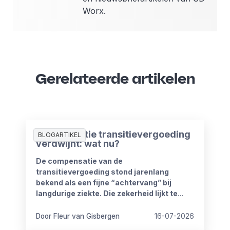
Worx.
Gerelateerde artikelen
Compensatie transitievergoeding
BLOGARTIKEL
verdwijnt: wat nu?
De compensatie van de
transitievergoeding stond jarenlang
bekend als een fijne “achtervang” bij
langdurige ziekte. Die zekerheid lijkt te
verdwijnen vanaf 1 januari 2027. Het
kabinet heeft plannen om de
Door Fleur van Gisbergen
16-07-2026
compensatieregelingen volledig af te