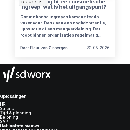
Ziekmelding bij een cosmetische
BLOGARTIKEL
ingreep: wat is het uitgangspunt?
Cosmetische ingrepen komen steeds
vaker voor. Denk aan een ooglidcorrectie,
liposuctie of een maagverkleining. Dat
roept binnen organisaties regelmatig
vragen op.
Door Fleur van Gisbergen
20-05-2026
Oplossingen
HR
Salaris
Tijd & planning
Beloning
SAP
Het laatste nieuws