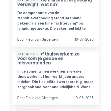
BLOGARTIKEL
verdwijnt: wat nu?
De compensatie van de
transitievergoeding stond jarenlang
bekend als een fijne “achtervang” bij
langdurige ziekte. Die zekerheid lijkt te
verdwijnen vanaf 1 januari 2027. Het
kabinet heeft plannen om de
Door Fleur van Gisbergen
16-07-2026
compensatieregelingen volledig af te
schaffen.
Zomerproof thuiswerken: zo
BLOGARTIKEL
voorkom je gedoe en
misverstanden
In de zomer willen werknemers vaker
thuiswerken of hun werktijden anders
indelen. Die flexibiliteit werkt prettig, maar
zorgt ook snel voor onduidelijkheid. Want
wat mag wel en wat niet? Wanneer is
iemand bereikbaar? En hoe blijft het werk
Door Fleur van Gisbergen
19-06-2026
goed doorlopen?