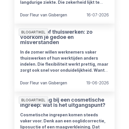
langdurige ziekte. Die zekerheid lijkt te
verdwijnen vanaf 1 januari 2027. Het
kabinet heeft plannen om de
Door Fleur van Gisbergen
16-07-2026
compensatieregelingen volledig af te
schaffen.
Zomerproof thuiswerken: zo
BLOGARTIKEL
voorkom je gedoe en
misverstanden
In de zomer willen werknemers vaker
thuiswerken of hun werktijden anders
indelen. Die flexibiliteit werkt prettig, maar
zorgt ook snel voor onduidelijkheid. Want
wat mag wel en wat niet? Wanneer is
iemand bereikbaar? En hoe blijft het werk
Door Fleur van Gisbergen
19-06-2026
goed doorlopen?
Ziekmelding bij een cosmetische
BLOGARTIKEL
ingreep: wat is het uitgangspunt?
Cosmetische ingrepen komen steeds
vaker voor. Denk aan een ooglidcorrectie,
liposuctie of een maagverkleining. Dat