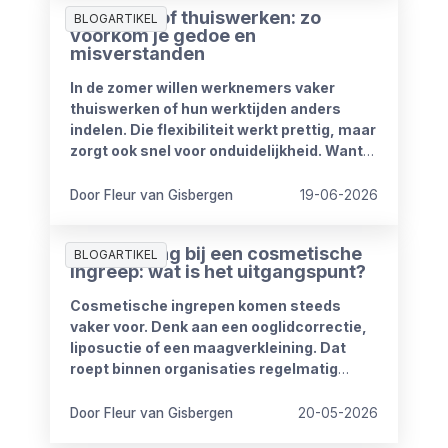
Zomerproof thuiswerken: zo
BLOGARTIKEL
voorkom je gedoe en
misverstanden
In de zomer willen werknemers vaker
thuiswerken of hun werktijden anders
indelen. Die flexibiliteit werkt prettig, maar
zorgt ook snel voor onduidelijkheid. Want
wat mag wel en wat niet? Wanneer is
iemand bereikbaar? En hoe blijft het werk
Door Fleur van Gisbergen
19-06-2026
goed doorlopen?
Ziekmelding bij een cosmetische
BLOGARTIKEL
ingreep: wat is het uitgangspunt?
Cosmetische ingrepen komen steeds
vaker voor. Denk aan een ooglidcorrectie,
liposuctie of een maagverkleining. Dat
roept binnen organisaties regelmatig
vragen op.
Door Fleur van Gisbergen
20-05-2026