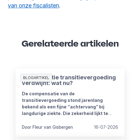
van onze fiscalisten
.
Gerelateerde artikelen
Compensatie transitievergoeding
BLOGARTIKEL
verdwijnt: wat nu?
De compensatie van de
transitievergoeding stond jarenlang
bekend als een fijne “achtervang” bij
langdurige ziekte. Die zekerheid lijkt te
verdwijnen vanaf 1 januari 2027. Het
kabinet heeft plannen om de
Door Fleur van Gisbergen
16-07-2026
compensatieregelingen volledig af te
schaffen.