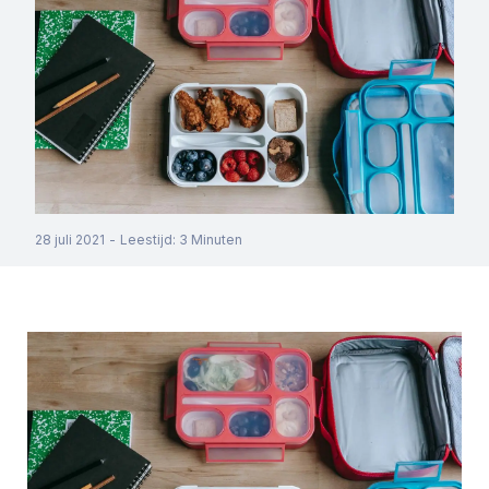
28 juli 2021
-
Leestijd
:
3
Minuten