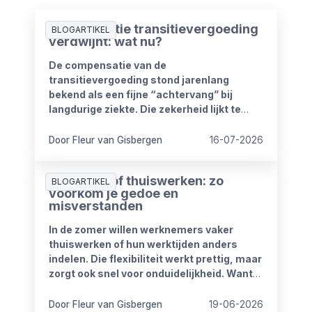
Compensatie transitievergoeding
BLOGARTIKEL
verdwijnt: wat nu?
De compensatie van de
transitievergoeding stond jarenlang
bekend als een fijne “achtervang” bij
langdurige ziekte. Die zekerheid lijkt te
verdwijnen vanaf 1 januari 2027. Het
kabinet heeft plannen om de
Door Fleur van Gisbergen
16-07-2026
compensatieregelingen volledig af te
schaffen.
Zomerproof thuiswerken: zo
BLOGARTIKEL
voorkom je gedoe en
misverstanden
In de zomer willen werknemers vaker
thuiswerken of hun werktijden anders
indelen. Die flexibiliteit werkt prettig, maar
zorgt ook snel voor onduidelijkheid. Want
wat mag wel en wat niet? Wanneer is
iemand bereikbaar? En hoe blijft het werk
Door Fleur van Gisbergen
19-06-2026