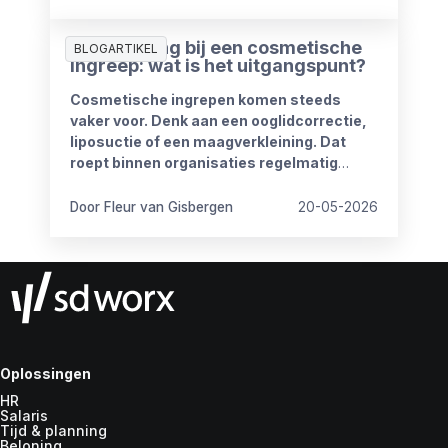
goed doorlopen?
Ziekmelding bij een cosmetische
BLOGARTIKEL
ingreep: wat is het uitgangspunt?
Cosmetische ingrepen komen steeds
vaker voor. Denk aan een ooglidcorrectie,
liposuctie of een maagverkleining. Dat
roept binnen organisaties regelmatig
vragen op.
Door Fleur van Gisbergen
20-05-2026
Oplossingen
HR
Salaris
Tijd & planning
Beloning