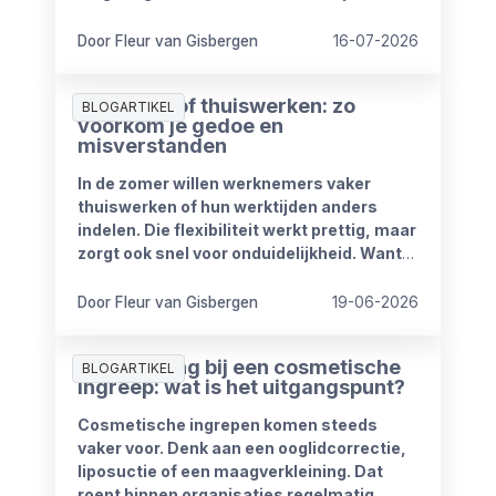
verdwijnen vanaf 1 januari 2027. Het
kabinet heeft plannen om de
Door Fleur van Gisbergen
16-07-2026
compensatieregelingen volledig af te
schaffen.
Zomerproof thuiswerken: zo
BLOGARTIKEL
voorkom je gedoe en
misverstanden
In de zomer willen werknemers vaker
thuiswerken of hun werktijden anders
indelen. Die flexibiliteit werkt prettig, maar
zorgt ook snel voor onduidelijkheid. Want
wat mag wel en wat niet? Wanneer is
iemand bereikbaar? En hoe blijft het werk
Door Fleur van Gisbergen
19-06-2026
goed doorlopen?
Ziekmelding bij een cosmetische
BLOGARTIKEL
ingreep: wat is het uitgangspunt?
Cosmetische ingrepen komen steeds
vaker voor. Denk aan een ooglidcorrectie,
liposuctie of een maagverkleining. Dat
roept binnen organisaties regelmatig