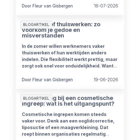
kabinet heeft plannen om de
Door Fleur van Gisbergen
16-07-2026
compensatieregelingen volledig af te
schaffen.
Zomerproof thuiswerken: zo
BLOGARTIKEL
voorkom je gedoe en
misverstanden
In de zomer willen werknemers vaker
thuiswerken of hun werktijden anders
indelen. Die flexibiliteit werkt prettig, maar
zorgt ook snel voor onduidelijkheid. Want
wat mag wel en wat niet? Wanneer is
iemand bereikbaar? En hoe blijft het werk
Door Fleur van Gisbergen
19-06-2026
goed doorlopen?
Ziekmelding bij een cosmetische
BLOGARTIKEL
ingreep: wat is het uitgangspunt?
Cosmetische ingrepen komen steeds
vaker voor. Denk aan een ooglidcorrectie,
liposuctie of een maagverkleining. Dat
roept binnen organisaties regelmatig