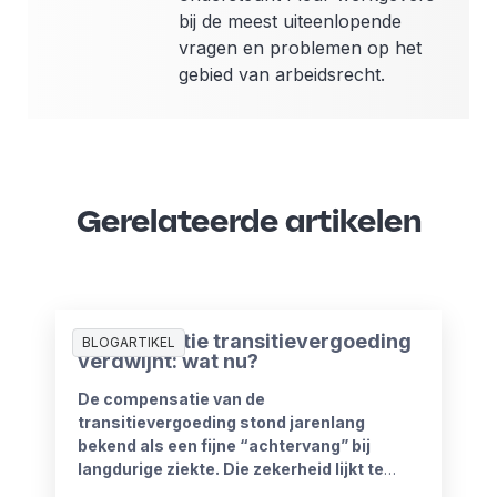
bij de meest uiteenlopende
vragen en problemen op het
gebied van arbeidsrecht.
Gerelateerde artikelen
Compensatie transitievergoeding
BLOGARTIKEL
verdwijnt: wat nu?
De compensatie van de
transitievergoeding stond jarenlang
bekend als een fijne “achtervang” bij
langdurige ziekte. Die zekerheid lijkt te
verdwijnen vanaf 1 januari 2027. Het