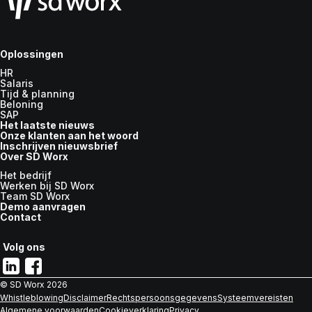
Oplossingen
HR
Salaris
Tijd & planning
Beloning
SAP
Het laatste nieuws
Onze klanten aan het woord
Inschrijven nieuwsbrief
Over SD Worx
Het bedrijf
Werken bij SD Worx
Team SD Worx
Demo aanvragen
Contact
Volg ons
© SD Worx
2026
Whistleblowing
Disclaimer
Rechtspersoonsgegevens
Systeemvereisten
Algemene voorwaarden
Cookieverklaring
Privacy