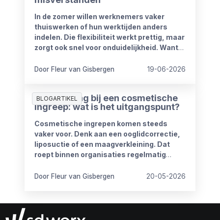
In de zomer willen werknemers vaker
thuiswerken of hun werktijden anders
indelen. Die flexibiliteit werkt prettig, maar
zorgt ook snel voor onduidelijkheid. Want
wat mag wel en wat niet? Wanneer is
iemand bereikbaar? En hoe blijft het werk
Door Fleur van Gisbergen
19-06-2026
goed doorlopen?
Ziekmelding bij een cosmetische
BLOGARTIKEL
ingreep: wat is het uitgangspunt?
Cosmetische ingrepen komen steeds
vaker voor. Denk aan een ooglidcorrectie,
liposuctie of een maagverkleining. Dat
roept binnen organisaties regelmatig
vragen op.
Door Fleur van Gisbergen
20-05-2026