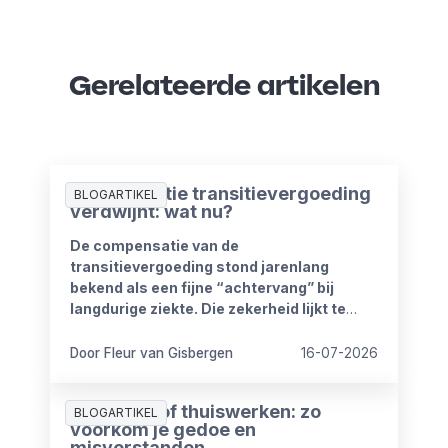
Gerelateerde artikelen
Compensatie transitievergoeding
BLOGARTIKEL
verdwijnt: wat nu?
De compensatie van de
transitievergoeding stond jarenlang
bekend als een fijne “achtervang” bij
langdurige ziekte. Die zekerheid lijkt te
verdwijnen vanaf 1 januari 2027. Het
kabinet heeft plannen om de
Door Fleur van Gisbergen
16-07-2026
compensatieregelingen volledig af te
schaffen.
Zomerproof thuiswerken: zo
BLOGARTIKEL
voorkom je gedoe en
misverstanden