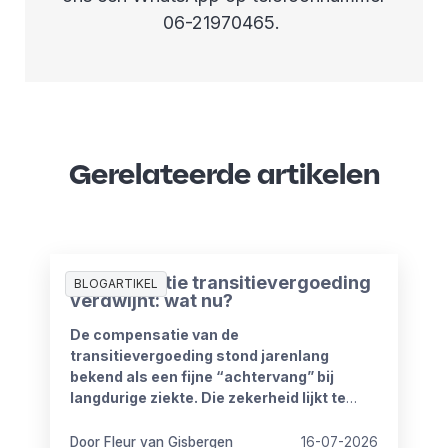
06-21970465.
Gerelateerde artikelen
Compensatie transitievergoeding
BLOGARTIKEL
verdwijnt: wat nu?
De compensatie van de
transitievergoeding stond jarenlang
bekend als een fijne “achtervang” bij
langdurige ziekte. Die zekerheid lijkt te
verdwijnen vanaf 1 januari 2027. Het
kabinet heeft plannen om de
Door Fleur van Gisbergen
16-07-2026