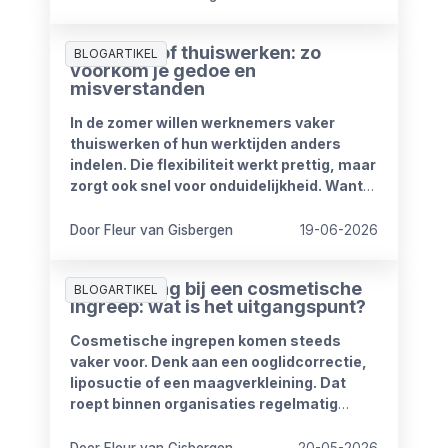
compensatieregelingen volledig af te
schaffen.
Zomerproof thuiswerken: zo
BLOGARTIKEL
voorkom je gedoe en
misverstanden
In de zomer willen werknemers vaker
thuiswerken of hun werktijden anders
indelen. Die flexibiliteit werkt prettig, maar
zorgt ook snel voor onduidelijkheid. Want
wat mag wel en wat niet? Wanneer is
iemand bereikbaar? En hoe blijft het werk
Door Fleur van Gisbergen
19-06-2026
goed doorlopen?
Ziekmelding bij een cosmetische
BLOGARTIKEL
ingreep: wat is het uitgangspunt?
Cosmetische ingrepen komen steeds
vaker voor. Denk aan een ooglidcorrectie,
liposuctie of een maagverkleining. Dat
roept binnen organisaties regelmatig
vragen op.