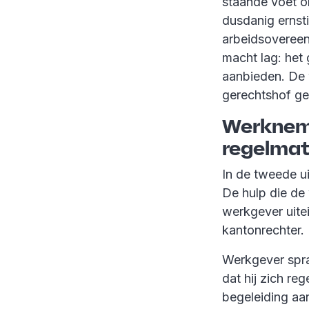
staande voet 
dusdanig ernst
arbeidsovereen
macht lag: het
aanbieden. De 
gerechtshof ge
Werkneme
regelmat
In de tweede ui
De hulp die de
werkgever uite
kantonrechter.
Werkgever spra
dat hij zich re
begeleiding aa