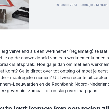
16 januari 2023
-
Leestijd
:
2
Minuten
jk erg vervelend als een werknemer (regelmatig) te laat
t je op de aanwezigheid van een werknemer kunnen r
praak is afspraak. Hoe ga je dan om met een werknem
aat komt? Ga je direct over tot ontslag of moet je eerst
de – maatregelen nemen? Uit twee recente uitspraken
rnhem-Leeuwarden en de Rechtbank Noord-Nederland 
erkgever niet zomaar tot ontslag over mag gaan.
ig te laat komen
kan
een reden zi