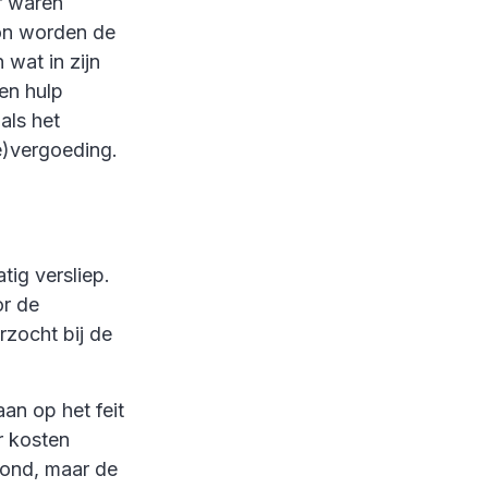
r waren
kon worden de
wat in zijn
en hulp
als het
e)vergoeding.
tig versliep.
or de
rzocht bij de
an op het feit
r kosten
rond, maar de