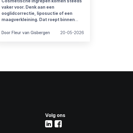
Cosmetische ingrepen komen steeds
vaker voor. Denk aan een
ooglidcorrectie, liposuctie of een
maagverkleining. Dat roept binnen
organisaties regelmatig vragen op.
Door Fleur van Gisbergen
20-05-2026
Volg ons