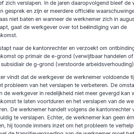
f zich verslapen. In de jaren daaropvolgend bleef de
n gesprek en zijn er meerdere officiële waarschuwing
laas niet baten en wanneer de werknemer zich in augu
apt, gaat de werkgever over tot beëindiging van de
nkomst.
tapt naar de kantonrechter en verzoekt om ontbindin
komst op primair de e-grond (verwijtbaar handelen of
subsidiair de g-grond (verstoorde arbeidsverhouding)
er vindt dat de werkgever de werknemer voldoende tij
 probleem van het verslapen te verbeteren. De omsta
n de werkgever in redelijkheid niet meer gevergd kan
komst te laten voortduren en het verslapen van de w
reren. De werknemer handelt volgens de kantonrechter 
uldig te verslapen. Echter, de werknemer kan geen érns
, hij toonde immers inzet om het probleem te verhel
el de transitievergoeding aan de werknemer moet bet