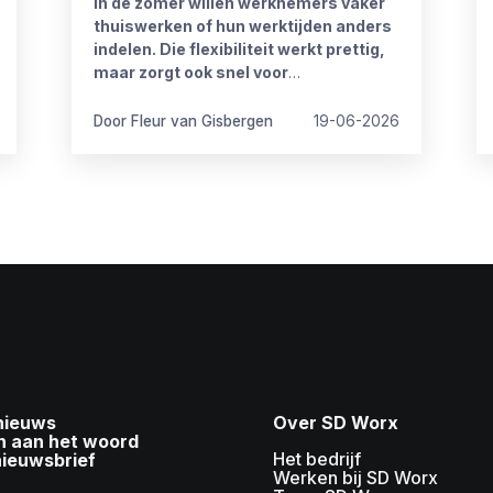
In de zomer willen werknemers vaker
thuiswerken of hun werktijden anders
indelen. Die flexibiliteit werkt prettig,
maar zorgt ook snel voor
onduidelijkheid. Want wat mag wel en
wat niet? Wanneer is iemand
Door Fleur van Gisbergen
19-06-2026
bereikbaar? En hoe blijft het werk goed
doorlopen?
 nieuws
Over SD Worx
n aan het woord
Het bedrijf
nieuwsbrief
Werken bij SD Worx