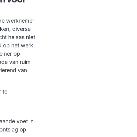
 de werknemer
kken, diverse
ht helaas niet
d op het werk
nemer op
ode van ruim
riërend van
 te
aande voet in
ontslag op