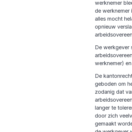
werknemer blee
de werknemer i
alles mocht he
opnieuw versla
arbeidsoveree
De werkgever s
arbeidsovereen
werknemer) en 
De kantonrecht
geboden om het
zodanig dat va
arbeidsovereen
langer te tole
door zich veelv
gemaakt worden
de werkgever w