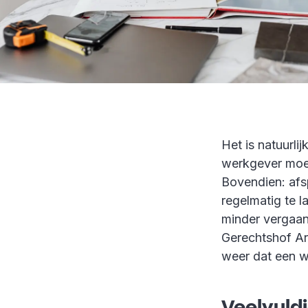
Het is natuurli
werkgever moe
Bovendien: afs
regelmatig te l
minder vergaan
Gerechtshof A
weer dat een w
Veelvuld