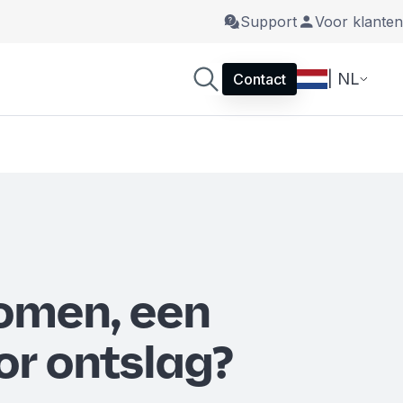
Support
Voor klanten
| NL
Contact
komen, een
or ontslag?