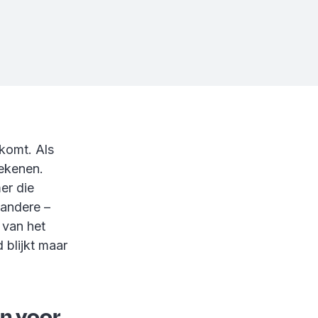
 komt. Als
ekenen.
er die
 andere –
 van het
blijkt maar
jn voor