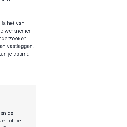
 is het van
eze werknemer
onderzoeken,
ten vastleggen.
kun je daarna
ken de
ven of het