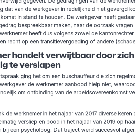
onverwijld gegeven. De gedragingen van de werkneme
ig dat van de werkgever in redelijkheid niet gevergd 
komst in stand te houden. De werkgever heeft gedaan 
 gedrag bespreekbaar maken, naar de oorzaak vragen 
werknemer heeft dus volgens zowel de kantonrechter 
en recht op een transitievergoeding of andere (schad
r handelt verwijtbaar door zich
ig te verslapen
tspraak ging het om een buschauffeur die zich regelma
 werkgever de werknemer aanbood hielp niet, waardo
indelijk om ontbinding van de arbeidsovereenkomst ve
k de werknemer in het najaar van 2017 diverse keren a
gelmatig versliep en bood in het najaar van 2019 op haa
n bij een psycholoog. Dat traject werd succesvol afge