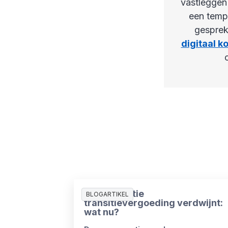
vastleggen 
een templ
gesprek
digitaal ko
Compensatie
BLOGARTIKEL
transitievergoeding verdwijnt:
wat nu?