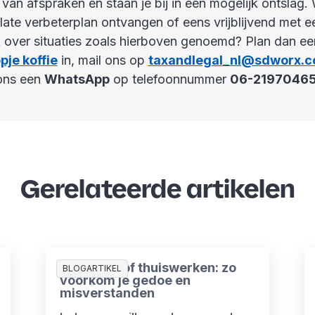
van afspraken en staan je bij in een mogelijk ontslag. 
ate verbeterplan ontvangen of eens vrijblijvend met een
 over situaties zoals hierboven genoemd? Plan dan e
pje koffie
in, mail ons op
taxandlegal_nl@sdworx.
ons een
WhatsApp
op telefoonnummer
06-2197046
Gerelateerde artikelen
Zomerproof thuiswerken: zo
BLOGARTIKEL
voorkom je gedoe en
misverstanden