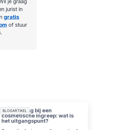
Wil je graag
 jurist in
en
gratis
com
of stuur
5
.
Ziekmelding bij een
BLOGARTIKEL
cosmetische ingreep: wat is
het uitgangspunt?