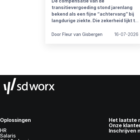
De compensatie van de
transitievergoeding stond jarenlang
bekend als een fijne “achtervang” bij
langdurige ziekte. Die zekerheid lijkt te
verdwijnen vanaf 1 januari 2027. Het
kabinet heeft plannen om de
Door Fleur van Gisbergen
16-07-2026
compensatieregelingen volledig af te
schaffen.
Oplossingen
Het laatste
Onze klante
HR
Inschrijven 
Salaris