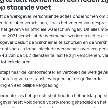
op staande voet
ft de werkgever verschillende acties ondernomen om
werk te laten verschijnen, zoals het voeren van gespre
 het geven van officiële waarschuwingen. Dit alles moc
stus 2021 verschijnt de werknemer wederom niet op tij
kgever besluit de werknemer te schorsen en de werk
e ontslaan. In totaal bleek de werknemer over een peri
s 243 van de 562 diensten te laat te zijn verschenen, va
tot enkele uren.
tapt naar de kantonrechter en verzoekt de werkgever
 betaling van de transitievergoeding, de gefixeerde
ng en een billijke vergoeding.
nrechter als het gerechtshof houden het ontslag op st
gever heeft voldoende voortvarend gehandeld en het 