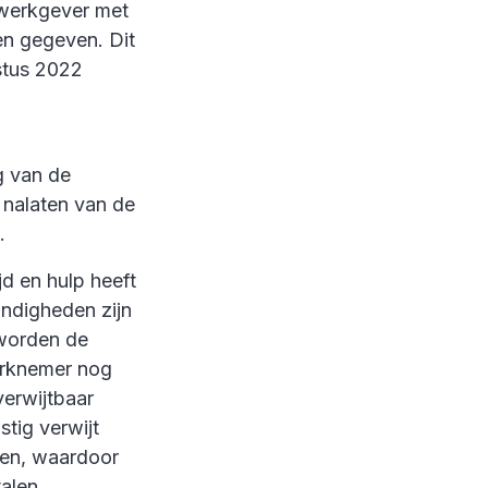
 werkgever met
en gegeven. Dit
stus 2022
g van de
 nalaten van de
.
d en hulp heeft
ndigheden zijn
 worden de
erknemer nog
verwijtbaar
tig verwijt
pen, waardoor
alen.