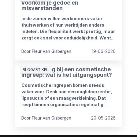
voorkom je gedoe en
misverstanden
In de zomer willen werknemers vaker
thuiswerken of hun werktijden anders
indelen. Die flexibiliteit werkt prettig, maar
zorgt ook snel voor onduidelijkheid. Want
wat mag wel en wat niet? Wanneer is
iemand bereikbaar? En hoe blijft het werk
Door Fleur van Gisbergen
19-06-2026
goed doorlopen?
Ziekmelding bij een cosmetische
BLOGARTIKEL
ingreep: wat is het uitgangspunt?
Cosmetische ingrepen komen steeds
vaker voor. Denk aan een ooglidcorrectie,
liposuctie of een maagverkleining. Dat
roept binnen organisaties regelmatig
vragen op.
Door Fleur van Gisbergen
20-05-2026