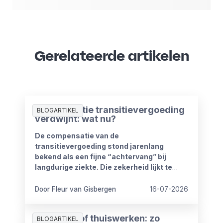
Gerelateerde artikelen
Compensatie transitievergoeding
BLOGARTIKEL
verdwijnt: wat nu?
De compensatie van de
transitievergoeding stond jarenlang
bekend als een fijne “achtervang” bij
langdurige ziekte. Die zekerheid lijkt te
verdwijnen vanaf 1 januari 2027. Het
kabinet heeft plannen om de
Door Fleur van Gisbergen
16-07-2026
compensatieregelingen volledig af te
schaffen.
Zomerproof thuiswerken: zo
BLOGARTIKEL