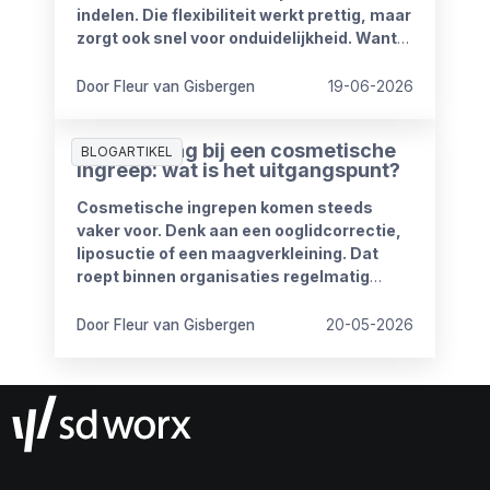
indelen. Die flexibiliteit werkt prettig, maar
zorgt ook snel voor onduidelijkheid. Want
wat mag wel en wat niet? Wanneer is
iemand bereikbaar? En hoe blijft het werk
Door Fleur van Gisbergen
19-06-2026
goed doorlopen?
Ziekmelding bij een cosmetische
BLOGARTIKEL
ingreep: wat is het uitgangspunt?
Cosmetische ingrepen komen steeds
vaker voor. Denk aan een ooglidcorrectie,
liposuctie of een maagverkleining. Dat
roept binnen organisaties regelmatig
vragen op.
Door Fleur van Gisbergen
20-05-2026