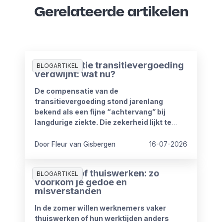
Gerelateerde artikelen
Compensatie transitievergoeding
BLOGARTIKEL
verdwijnt: wat nu?
De compensatie van de
transitievergoeding stond jarenlang
bekend als een fijne “achtervang” bij
langdurige ziekte. Die zekerheid lijkt te
verdwijnen vanaf 1 januari 2027. Het
kabinet heeft plannen om de
Door Fleur van Gisbergen
16-07-2026
compensatieregelingen volledig af te
schaffen.
Zomerproof thuiswerken: zo
BLOGARTIKEL
voorkom je gedoe en
misverstanden
In de zomer willen werknemers vaker
thuiswerken of hun werktijden anders