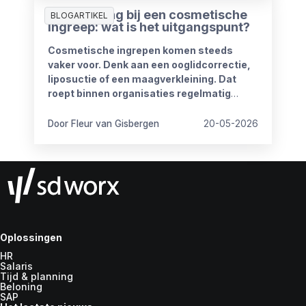
Ziekmelding bij een cosmetische
BLOGARTIKEL
ingreep: wat is het uitgangspunt?
Cosmetische ingrepen komen steeds
vaker voor. Denk aan een ooglidcorrectie,
liposuctie of een maagverkleining. Dat
roept binnen organisaties regelmatig
vragen op.
Door Fleur van Gisbergen
20-05-2026
Oplossingen
HR
Salaris
Tijd & planning
Beloning
SAP