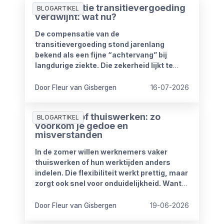
Compensatie transitievergoeding
BLOGARTIKEL
verdwijnt: wat nu?
De compensatie van de
transitievergoeding stond jarenlang
bekend als een fijne “achtervang” bij
langdurige ziekte. Die zekerheid lijkt te
verdwijnen vanaf 1 januari 2027. Het
kabinet heeft plannen om de
Door Fleur van Gisbergen
16-07-2026
compensatieregelingen volledig af te
schaffen.
Zomerproof thuiswerken: zo
BLOGARTIKEL
voorkom je gedoe en
misverstanden
In de zomer willen werknemers vaker
thuiswerken of hun werktijden anders
indelen. Die flexibiliteit werkt prettig, maar
zorgt ook snel voor onduidelijkheid. Want
wat mag wel en wat niet? Wanneer is
iemand bereikbaar? En hoe blijft het werk
Door Fleur van Gisbergen
19-06-2026
goed doorlopen?