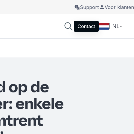
Support
Voor klanten
| NL
Contact
d op de
r: enkele
mtrent