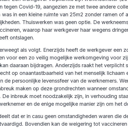
en tegen Covid-19, aangezien ze met twee andere coll
 was in een kleine ruimte van 25m2 zonder ramen of 
lijkheden. Thuiswerken was geen optie. De werkneem
vaccineren, waarop haar werkgever haar wegens dring
eeft ontslagen.
rweegt als volgt. Enerzijds heeft de werkgever een zor
ren voor een zo veilig mogelijke werkomgeving voor z
kan daaraan bijdragen. Anderzijds raakt het verplicht 
recht op onaantastbaarheid van het menselijk lichaam 
an de persoonlijke levenssfeer van de werknemers. We
inbreuk maken op deze grondrechten wanneer omstand
 De inbreuk moet noodzakelijk zijn, in verhouding staa
werknemer en de enige mogelijke manier zijn om het do
deelt dat er in casu geen omstandigheden waren die d
vaardigd. Bovendien kan de weigering tot vaccineren 