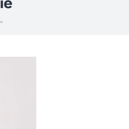
ie
en