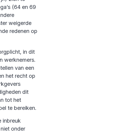
ega’s (64 en 69
andere
ster weigerde
ende redenen op
gplicht, in dit
ijn werknemers.
stellen van een
en het recht op
rkgevers
igheden dit
n tot het
el te bereiken.
e inbreuk
niet onder