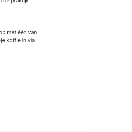
 de praktijk
 op met één van
e koffie in via