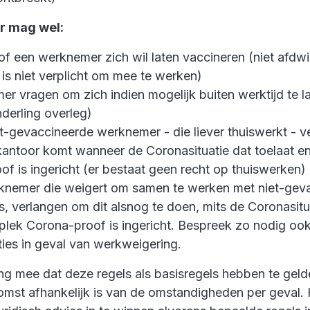
r mag wel:
f een werknemer zich wil laten vaccineren (niet afdw
is niet verplicht om mee te werken)
r vragen om zich indien mogelijk buiten werktijd te l
nderling overleg)
t-gevaccineerde werknemer - die liever thuiswerkt - ve
kantoor komt wanneer de Coronasituatie dat toelaat e
f is ingericht (er bestaat geen recht op thuiswerken)
knemer die weigert om samen te werken met niet-gev
 verlangen om dit alsnog te doen, mits de Coronasitua
plek Corona-proof is ingericht. Bespreek zo nodig oo
ies in geval van werkweigering.
ng mee dat deze regels als basisregels hebben te geld
komst afhankelijk is van de omstandigheden per geval.