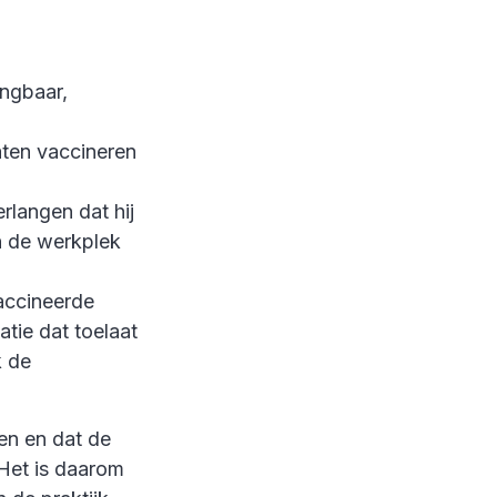
ingbaar,
aten vaccineren
rlangen dat hij
n de werkplek
accineerde
tie dat toelaat
k de
en en dat de
 Het is daarom