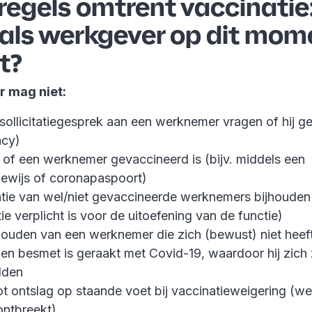
regels omtrent vaccinatie
 als werkgever op dit mom
t?
r mag niet:
 sollicitatiegesprek aan een werknemer vragen of hij g
acy)
 of een werknemer gevaccineerd is (bijv. middels een
bewijs of coronapaspoort)
atie van wel/niet gevaccineerde werknemers bijhouden 
ie verplicht is voor de uitoefening van de functie)
houden van een werknemer die zich (bewust) niet heeft
en besmet is geraakt met Covid-19, waardoor hij zich 
lden
t ontslag op staande voet bij vaccinatieweigering (wet
ontbreekt)