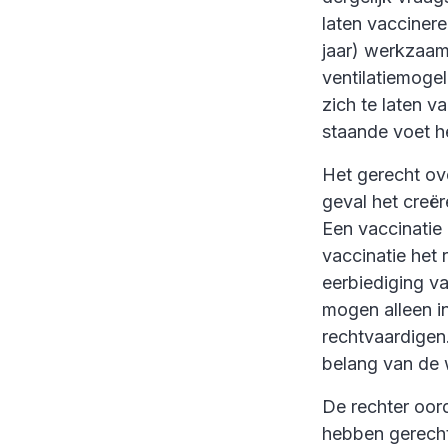
laten vacciner
jaar) werkzaam
ventilatiemoge
zich te laten 
staande voet h
Het gerecht ove
geval het creë
Een vaccinatie 
vaccinatie het 
eerbiediging v
mogen alleen 
rechtvaardigen.
belang van de 
De rechter oor
hebben gerecht