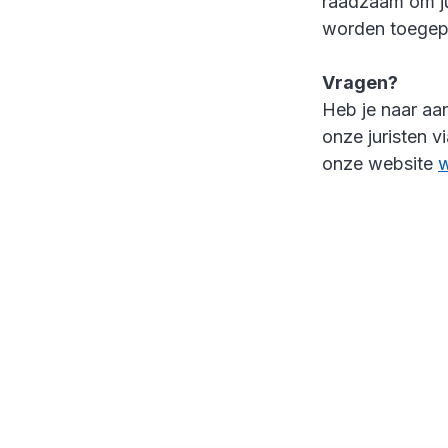
raadzaam om jur
worden toege
Vragen?
Heb je naar aa
onze juristen v
onze website
w