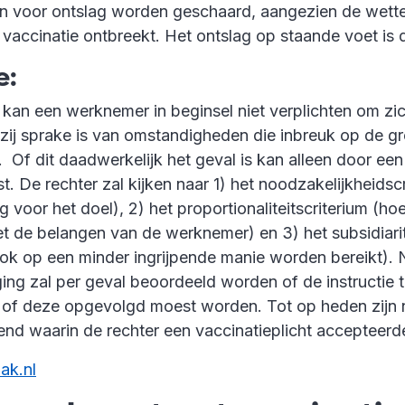
n voor ontslag worden geschaard, aangezien de wette
t vaccinatie ontbreekt. Het ontslag op staande voet is 
e:
kan een werknemer in beginsel niet verplichten om zic
nzij sprake is van omstandigheden die inbreuk op de g
 Of dit daadwerkelijk het geval is kan alleen door een
. De rechter zal kijken naar 1) het noodzakelijkheidscr
g voor het doel), 2) het proportionaliteitscriterium (h
et de belangen van de werknemer) en 3) het subsidiarit
ook op een minder ingrijpende manie worden bereikt).
ng zal per geval beoordeeld worden of de instructie t
n of deze opgevolgd moest worden. Tot op heden zijn
end waarin de rechter een vaccinatieplicht accepteerd
ak.nl