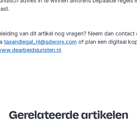
idisch advies in te winnen alvorens bepaalde regels in
past.
nleiding van dit artikel nog vragen? Neem dan contact
ia
taxandlegal_nl@sdworx.com
of plan een digitaal kopj
ww.dearbeidsjuristen.nl
.
Gerelateerde artikelen