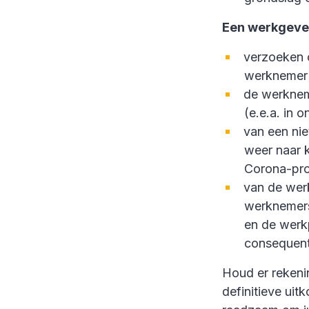
Een werkgeve
verzoeken o
werknemer 
de werkneme
(e.e.a. in o
van een nie
weer naar 
Corona-proo
van de wer
werknemers,
en de werk
consequent
Houd er rekeni
definitieve uit