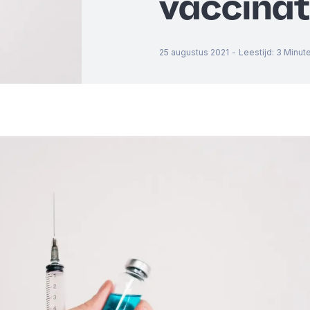
vaccinat
25 augustus 2021
-
Leestijd
:
3
Minut