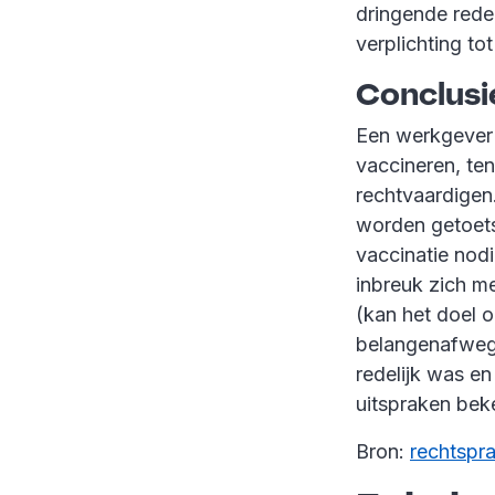
dringende rede
verplichting to
Conclusi
Een werkgever 
vaccineren, te
rechtvaardigen.
worden getoetst
vaccinatie nodi
inbreuk zich m
(kan het doel 
belangenafwegi
redelijk was e
uitspraken bek
Bron:
rechtspra