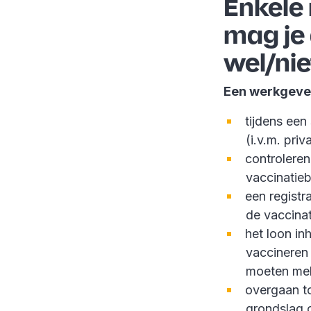
Enkele 
mag je
wel/nie
Een werkgeve
tijdens een
(i.v.m. priv
controleren
vaccinatie
een registr
de vaccinat
het loon in
vaccineren 
moeten me
overgaan to
grondslag 