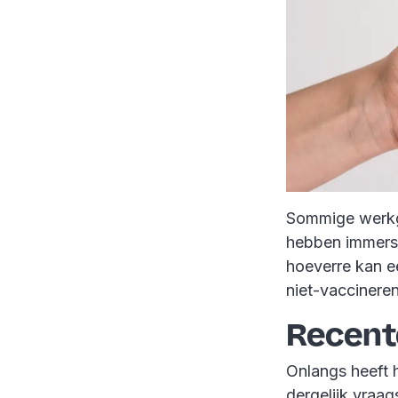
Sommige werkge
hebben immers 
hoeverre kan e
niet-vacciner
Recent
Onlangs heeft 
dergelijk vraag