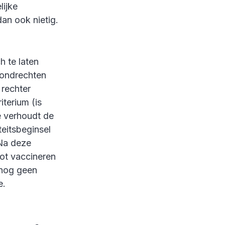
lijke
dan ook nietig.
h te laten
rondrechten
 rechter
iterium (is
oe verhoudt de
eitsbeginsel
 Na deze
ot vaccineren
 nog geen
e.