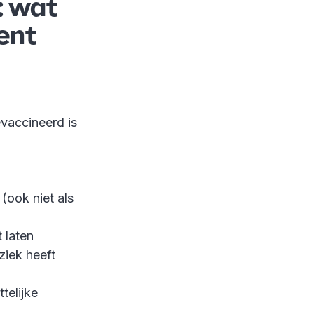
: wat
ent
evaccineerd is
(ook niet als
 laten
ziek heeft
telijke