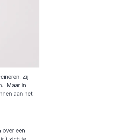
ineren. Zij
n. Maar in
unnen aan het
n over een
r.) zich te