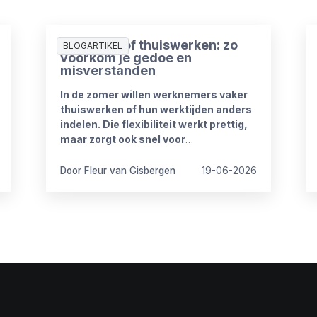
Zomerproof thuiswerken: zo
BLOGARTIKEL
voorkom je gedoe en
misverstanden
In de zomer willen werknemers vaker
thuiswerken of hun werktijden anders
indelen. Die flexibiliteit werkt prettig,
maar zorgt ook snel voor
onduidelijkheid. Want wat mag wel en
wat niet? Wanneer is iemand
Door Fleur van Gisbergen
19-06-2026
bereikbaar? En hoe blijft het werk goed
doorlopen?