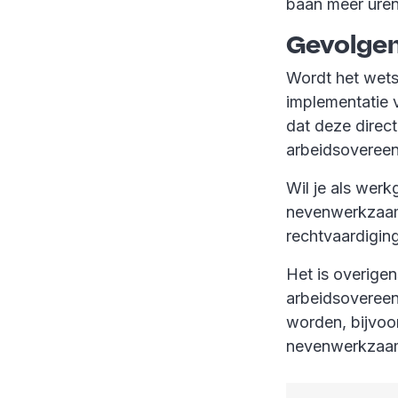
baan meer uren
Gevolgen
Wordt het wets
implementatie 
dat deze direct
arbeidsoveree
Wil je als wer
nevenwerkzaamh
rechtvaardigin
Het is overige
arbeidsoveree
worden, bijvoo
nevenwerkzaam