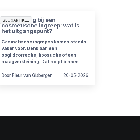
Ziekmelding bij een
BLOGARTIKEL
cosmetische ingreep: wat is
het uitgangspunt?
Cosmetische ingrepen komen steeds
vaker voor. Denk aan een
ooglidcorrectie, liposuctie of een
maagverkleining. Dat roept binnen
organisaties regelmatig vragen op.
Door Fleur van Gisbergen
20-05-2026