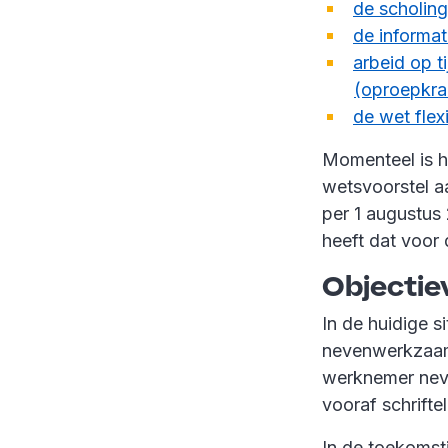
de scholin
de informat
arbeid op t
(oproepkra
de wet flex
Momenteel is h
wetsvoorstel a
per 1 augustus
heeft dat voor 
Objectie
In de huidige 
nevenwerkzaam
werknemer neve
vooraf schrifte
In de toekomsti