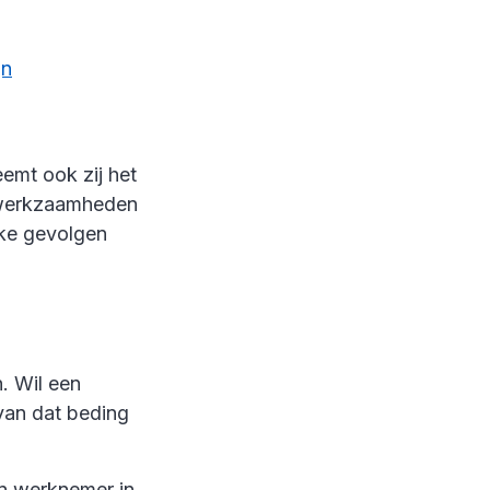
jn
emt ook zij het
enwerkzaamheden
lke gevolgen
 Wil een
van dat beding
een werknemer in