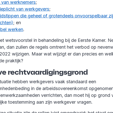
g van werknemers
;
ieplicht van werkgevers
;
ijdstippen die geheel of grotendeels onvoorspelbaar zi
chten)
; en
ibel werken
.
et wetsvoorstel in behandeling bij de Eerste Kamer. Ne
an, dan zullen de regels omtrent het verbod op nev
 2022 wijzigen. Maar wat wijzigt er dan precies en we
de praktijk?
ve rechtvaardigingsgrond
situatie hebben werkgevers vaak standaard een
hedenbeding in de arbeidsovereenkomst opgenomen.
nwerkzaamheden verrichten, dan moet hij op grond 
lijke toestemming aan zijn werkgever vragen.
ge situatie zijn de rollen juist omgedraaid: het staat 