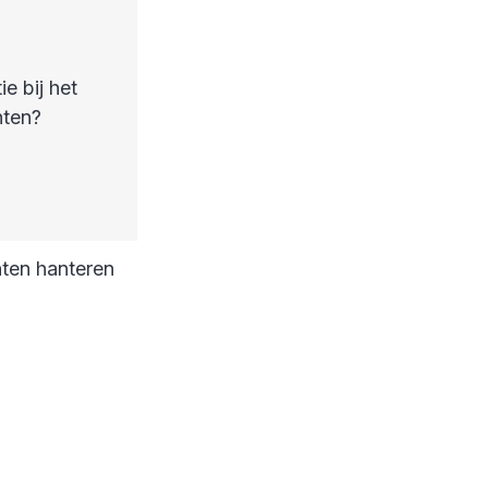
e bij het
nten?
p
ten hanteren