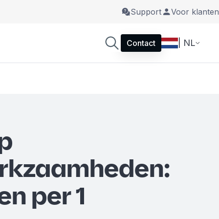
Support
Voor klanten
| NL
Contact
p
rkzaamheden:
en per 1