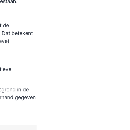
estaan.
t de
. Dat betekent
eve)
tieve
sgrond in de
erhand gegeven