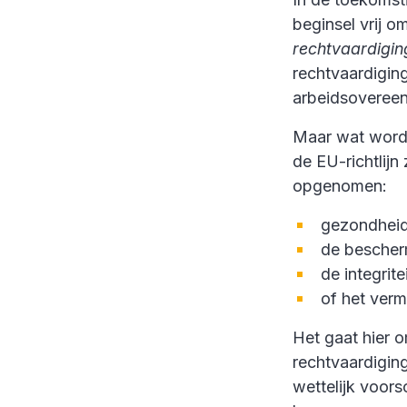
beginsel vrij o
rechtvaardigi
rechtvaardigi
arbeidsovereenk
Maar wat wordt
de EU-richtlijn
opgenomen:
gezondheid 
de bescherm
de integrit
of het verm
Het gaat hier 
rechtvaardigin
wettelijk voor