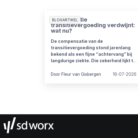
Compensatie
BLOGARTIKEL
transitievergoeding verdwijnt:
wat nu?
De compensatie van de
transitievergoeding stond jarenlang
bekend als een fijne “achtervang” bij
langdurige ziekte. Die zekerheid lijkt te
verdwijnen vanaf 1 januari 2027. Het
kabinet heeft plannen om de
Door Fleur van Gisbergen
16-07-2026
compensatieregelingen volledig af te
schaffen.