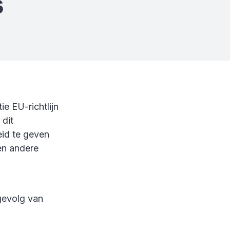
s
e EU-richtlijn
dit
id te geven
en andere
gevolg van