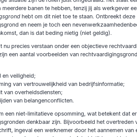
m meerdere banen te hebben, tenzij jij als werkgever e
ngsgrond
hebt om dit niet toe te staan. Ontbreekt deze
ngsgrond en neem je toch een nevenwerkzaamhedenbed
omst, dan is dat beding nietig (niet geldig).
 nu precies verstaan onder een objectieve rechtvaard
 zijn een aantal voorbeelden van rechtvaardigingsgron
en veiligheid;
ing van vertrouwelijkheid van bedrijfsinformatie;
eit van overheidsdiensten;
ijden van belangenconflicten.
om een niet-limitatieve opsomming, wat betekent dat e
gsgronden denkbaar zijn. Bijvoorbeeld het overtreden 
schrift, ingeval een werknemer door het aannemen van