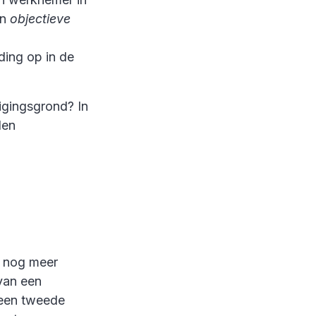
en
objectieve
ing op in de
igingsgrond? In
den
r nog meer
van een
 een tweede