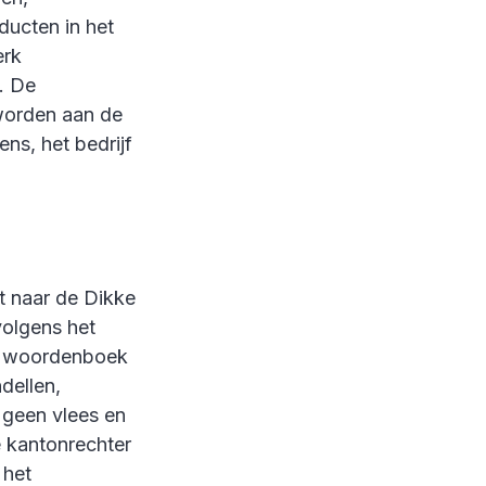
ducten in het
erk
. De
worden aan de
ens, het bedrijf
t naar de Dikke
volgens het
et woordenboek
ndellen,
 geen vlees en
e kantonrechter
 het