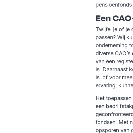
pensioenfonds
Een CAO-
Twijfel je of j
passen? Wij ku
onderneming to
diverse CAO’s 
van een regist
is. Daarnaast k
is, of voor mee
ervaring, kunne
Het toepassen 
een bedrijfstak
geconfronteerd
fondsen. Met n
opsporen van g