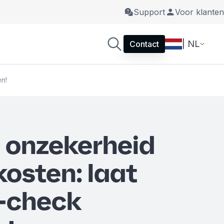
Support
Voor klanten
| NL
Contact
n!
 onzekerheid
kosten: laat
-check