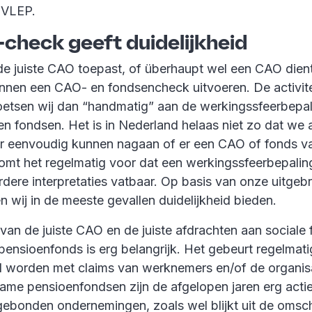
 VLEP.
check geeft duidelijkheid
e de juiste CAO toepast, of überhaupt wel een CAO dient
nnen een CAO- en fondsencheck uitvoeren. De activit
etsen wij dan “handmatig” aan de werkingssfeerbepa
en fondsen. Het is in Nederland helaas niet zo dat we
er eenvoudig kunnen nagaan of er een CAO of fonds v
omt het regelmatig voor dat een werkingssfeerbepaling 
rdere interpretaties vatbaar. Op basis van onze uitgeb
n wij in de meeste gevallen duidelijkheid bieden.
van de juiste CAO en de juiste afdrachten aan sociale
pensioenfonds is erg belangrijk. Het gebeurt regelmati
 worden met claims van werknemers en/of de organisa
ame pensioenfondsen zijn de afgelopen jaren erg actief
ebonden ondernemingen, zoals wel blijkt uit de omsc