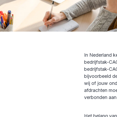
In Nederland k
bedrijfstak-CA
bedrijfstak-CAO
bijvoorbeeld d
wij of jouw on
afdrachten moe
verbonden aan
Het belang va