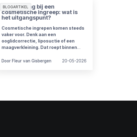
Ziekmelding bij een
BLOGARTIKEL
cosmetische ingreep: wat is
het uitgangspunt?
Cosmetische ingrepen komen steeds
vaker voor. Denk aan een
ooglidcorrectie, liposuctie of een
maagverkleining. Dat roept binnen
organisaties regelmatig vragen op.
Door Fleur van Gisbergen
20-05-2026