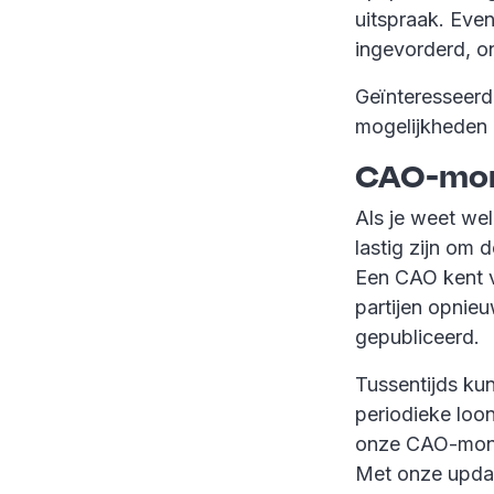
uitspraak. Eve
ingevorderd, on
Geïnteresseerd
mogelijkheden 
CAO-mon
Als je weet we
lastig zijn om 
Een CAO kent v
partijen opni
gepubliceerd.
Tussentijds ku
periodieke loo
onze CAO-monito
Met onze updat