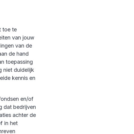
 toe te
eiten van jouw
lingen van de
 aan de hand
an toepassing
niet duidelijk
reide kennis en
 fondsen en/of
g dat bedrijven
ties achter de
 in het
hreven