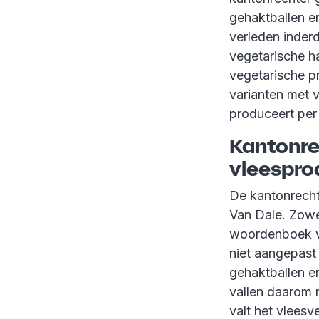
gehaktballen e
verleden inderd
vegetarische 
vegetarische p
varianten met v
produceert per
Kantonre
vleespro
De kantonrecht
Van Dale. Zowe
woordenboek vl
niet aangepast 
gehaktballen e
vallen daarom 
valt het vleesv