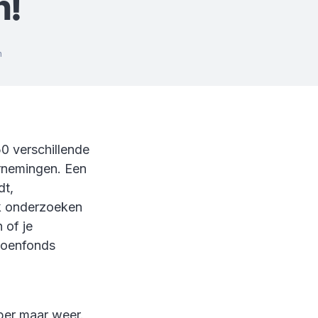
n!
n
0 verschillende
ernemingen. Een
dt,
k onderzoeken
 of je
ioenfonds
er maar weer.