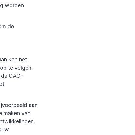
og worden
 om de
dan kan het
 op te volgen.
n de CAO-
dt
ijvoorbeeld aan
te maken van
ontwikkelingen.
jouw