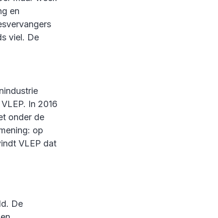
ng en
eesvervangers
s viel. De
industrie
 VLEP. In 2016
et onder de
 mening: op
vindt VLEP dat
ld. De
len,