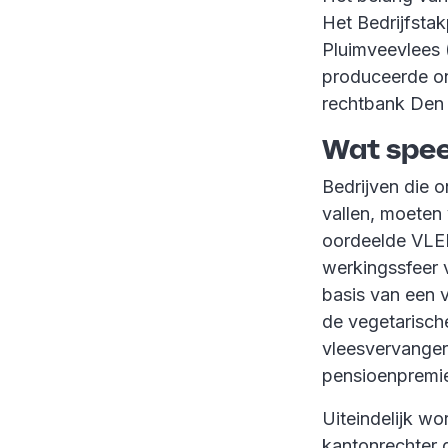
Het Bedrijfsta
Pluimveevlees 
produceerde on
rechtbank Den 
Wat spee
Bedrijven die 
vallen, moeten
oordeelde VLEP
werkingssfeer 
basis van een v
de vegetarisch
vleesvervangers
pensioenpremie
Uiteindelijk w
kantonrechter 