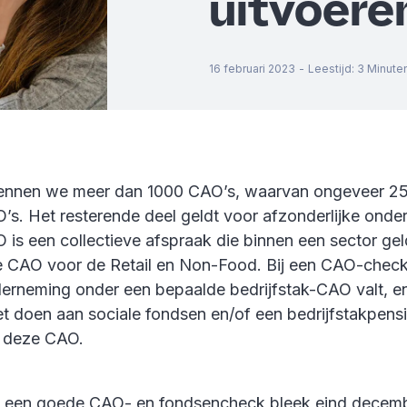
uitvoere
16 februari 2023
-
Leestijd
:
3
Minute
ennen we meer dan 1000 CAO’s, waarvan ongeveer 25
O’s. Het resterende deel geldt voor afzonderlijke ond
 is een collectieve afspraak die binnen een sector gel
e CAO voor de Retail en Non-Food. Bij een CAO-chec
derneming onder een bepaalde bedrijfstak-CAO valt, en
t doen aan sociale fondsen en/of een bedrijfstakpens
 deze CAO.
n een goede CAO- en fondsencheck bleek eind decemb