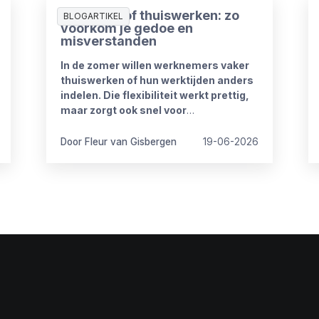
Zomerproof thuiswerken: zo
BLOGARTIKEL
voorkom je gedoe en
misverstanden
In de zomer willen werknemers vaker
thuiswerken of hun werktijden anders
indelen. Die flexibiliteit werkt prettig,
maar zorgt ook snel voor
onduidelijkheid. Want wat mag wel en
wat niet? Wanneer is iemand
Door Fleur van Gisbergen
19-06-2026
bereikbaar? En hoe blijft het werk goed
doorlopen?