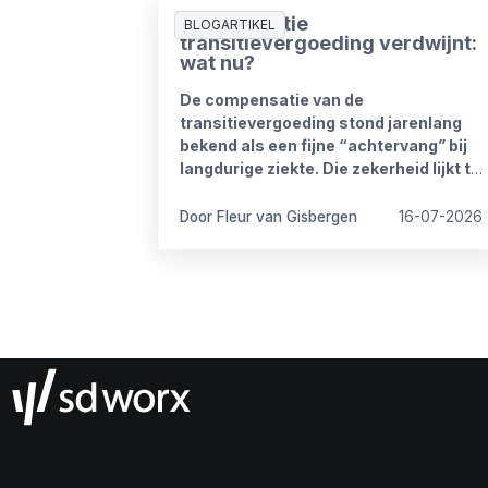
Compensatie
BLOGARTIKEL
transitievergoeding verdwijnt:
wat nu?
De compensatie van de
transitievergoeding stond jarenlang
bekend als een fijne “achtervang” bij
langdurige ziekte. Die zekerheid lijkt te
verdwijnen vanaf 1 januari 2027. Het
kabinet heeft plannen om de
Door Fleur van Gisbergen
16-07-2026
compensatieregelingen volledig af te
schaffen.