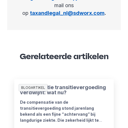
mail ons
op
taxandlegal_nl@sdworx.com
.
Gerelateerde artikelen
Compensatie transitievergoeding
BLOGARTIKEL
verdwijnt: wat nu?
De compensatie van de
transitievergoeding stond jarenlang
bekend als een fijne “achtervang” bij
langdurige ziekte. Die zekerheid lijkt te
verdwijnen vanaf 1 januari 2027. Het