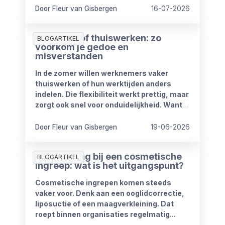
kabinet heeft plannen om de
Door Fleur van Gisbergen
16-07-2026
compensatieregelingen volledig af te
schaffen.
Zomerproof thuiswerken: zo
BLOGARTIKEL
voorkom je gedoe en
misverstanden
In de zomer willen werknemers vaker
thuiswerken of hun werktijden anders
indelen. Die flexibiliteit werkt prettig, maar
zorgt ook snel voor onduidelijkheid. Want
wat mag wel en wat niet? Wanneer is
iemand bereikbaar? En hoe blijft het werk
Door Fleur van Gisbergen
19-06-2026
goed doorlopen?
Ziekmelding bij een cosmetische
BLOGARTIKEL
ingreep: wat is het uitgangspunt?
Cosmetische ingrepen komen steeds
vaker voor. Denk aan een ooglidcorrectie,
liposuctie of een maagverkleining. Dat
roept binnen organisaties regelmatig
vragen op.