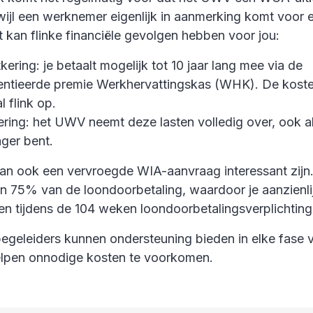
wijl een werknemer eigenlijk in aanmerking komt voor 
it kan flinke financiële gevolgen hebben voor jou:
ering: je betaalt mogelijk tot 10 jaar lang mee via de
rentieerde premie Werkhervattingskas (WHK). De koste
l flink op.
ering: het UWV neemt deze lasten volledig over, ook al
ager bent.
an ook een vervroegde WIA-aanvraag interessant zij
n 75% van de loondoorbetaling, waardoor je aanzienli
en tijdens de 104 weken loondoorbetalingsverplichting
geleiders kunnen ondersteuning bieden in elke fase 
helpen onnodige kosten te voorkomen.