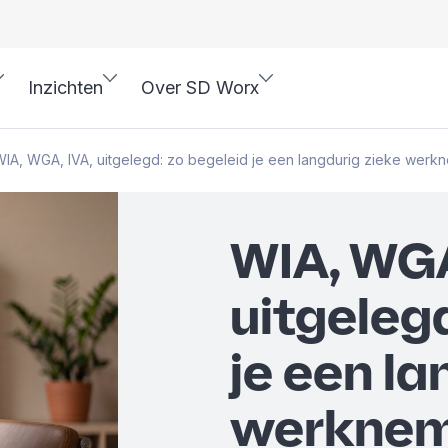
Inzichten
Over SD Worx
IA, WGA, IVA, uitgelegd: zo begeleid je een langdurig zieke werk
WIA, WGA
uitgeleg
je een la
werkne