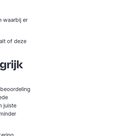
 waarbij er
lt of deze
rijk
 beoordeling
ede
 juiste
 minder
kering