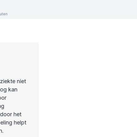
uten
iekte niet
nog kan
oor
ng
 door het
ling helpt
n.