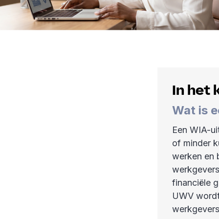
In het 
Wat is 
Een WIA-uit
of minder 
werken en b
werkgevers 
financiële 
UWV wordt 
werkgevers 