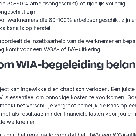
de 35-80% arbeidsongeschikt) of tijdelijk volledig
ngeschikt zijn.
oor werknemers die 80-100% arbeidsongeschikt zijn en
ks kans is op herstel.
ordeelt de inzetbaarheid van de werknemer en bepaa
ng komt voor een WGA- of IVA-uitkering.
m WIA-begeleiding belang
ject kan ingewikkeld en chaotisch verlopen. Een juiste
 is essentieel om onnodige kosten te voorkomen. Go
maakt het verschil: je vergroot namelijk de kans op een
met als resultaat: minder financiële lasten voor jou en
 de werknemer.
ijk komt het regelmatig voor dat het UWV een WGA-uit