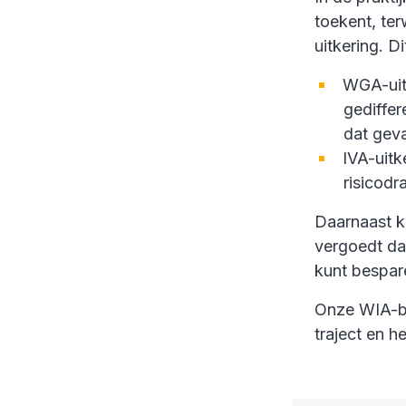
toekent, ter
uitkering. D
WGA-uitk
gediffe
dat geva
IVA-uitk
risicodr
Daarnaast k
vergoedt da
kunt bespar
Onze WIA-be
traject en 