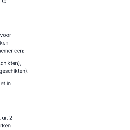
 te
 voor
ken.
nemer een:
chikten),
geschikten).
et in
uit 2
erken