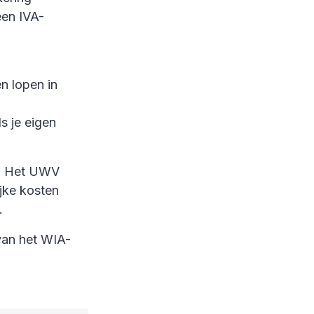
een IVA-
n lopen in
s je eigen
n. Het UWV
jke kosten
.
van het WIA-