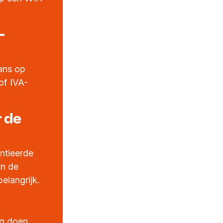
-
ans op
of IVA-
 de
entieerde
an de
elangrijk.
ag doen