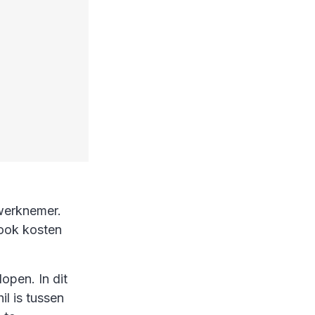
 werknemer.
 ook kosten
open. In dit
il is tussen