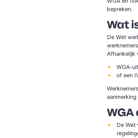
WGA en IVA u
bepreken.
Wat i
De Wet werk
werknemers 
Afhankelijk
WGA-uitk
of een I
Werknemers 
aanmerking 
WGA of
De Wet 
regelin