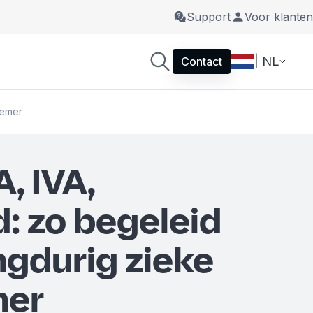
Support
Voor klanten
| NL
Contact
nemer
, IVA,
d: zo begeleid
ngdurig zieke
mer