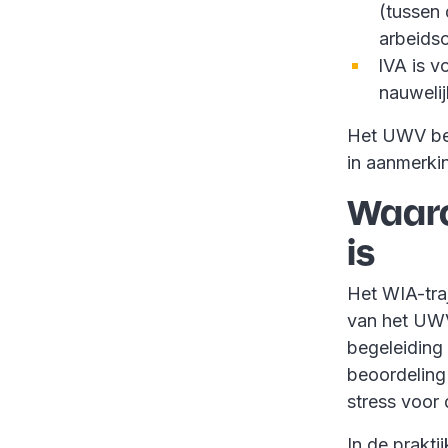
(tussen 
arbeidso
IVA is v
nauwelij
Het UWV beo
in aanmerki
Waaro
is
Het WIA-tra
van het UWV
begeleiding 
beoordeling 
stress voor
In de prakt