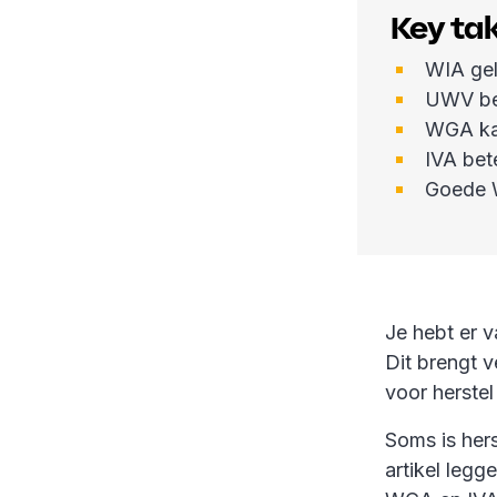
Key t
WIA gel
UWV bep
WGA kan
IVA bet
Goede 
Je hebt er 
Dit brengt v
voor herstel
Soms is hers
artikel legg