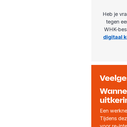
Heb je vr
tegen ee
WHK-besc
digitaal k
Veelge
Wannee
uitker
Een werkne
Tijdens de
voor re-int