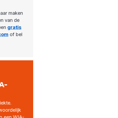
waar maken
en van de
 een
gratis
.com
of bel
A-
ekte.
woordelijk
op een WIA-