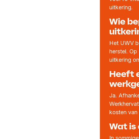
uitkering.
Wie be
uitkeri
Het UWV be
herstel. O
uitkering o
Heeft 
werkg
Ja. Afhanke
Werkhervat
kosten van 
Wat is
In sommige