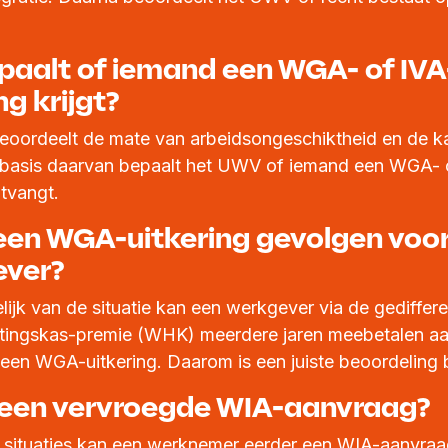
paalt of iemand een WGA- of IVA
ng krijgt?
oordeelt de mate van arbeidsongeschiktheid en de k
p basis daarvan bepaalt het UWV of iemand een WGA- 
ntvangt.
een WGA-uitkering gevolgen voor
ever?
lijk van de situatie kan een werkgever via de gediffer
tingskas-premie (WHK) meerdere jaren meebetalen a
een WGA-uitkering. Daarom is een juiste beoordeling b
 een vervroegde WIA-aanvraag?
 situaties kan een werknemer eerder een WIA-aanvra