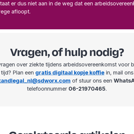
staat er dus niet aan in de weg dat een arbeidsoveree
ege afloopt.
Vragen, of hulp nodig?
vragen over ziekte tijdens arbeidsovereenkomst voor 
tijd? Plan een
gratis digitaal kopje koffie
in, mail ons
xandlegal_nl@sdworx.com
of stuur ons een
Whats
telefoonnummer
06-21970465
.