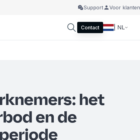
Support
Voor klanten
| NL
Contact
rknemers: het
rbod en de
periode