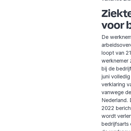
Ziekt
voor 
De werkneme
arbeidsover
loopt van 2
werknemer z
bij de bedri
juni volled
verklaring v
vanwege de 
Nederland. 
2022 berich
wordt verle
bedrijfsart