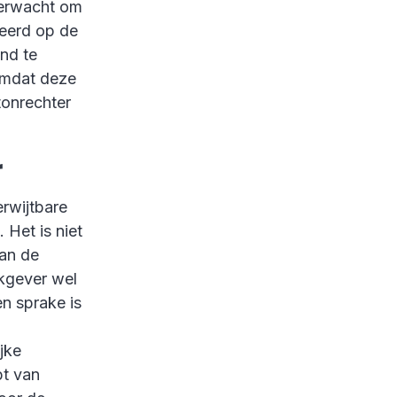
verwacht om
geerd op de
nd te
omdat deze
tonrechter
r
rwijtbare
 Het is niet
an de
kgever wel
en sprake is
d
jke
t van