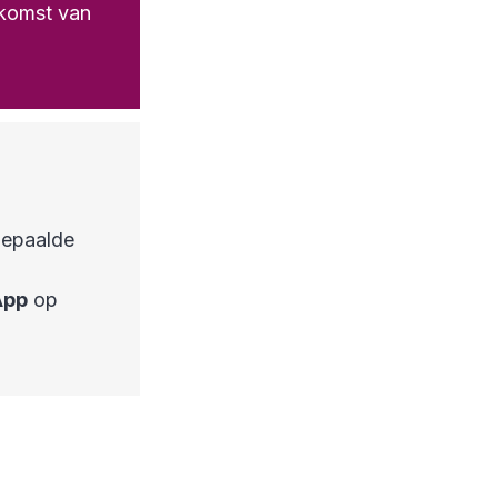
nkomst van
bepaalde
App
op