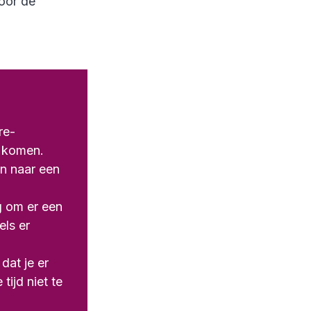
door de
re-
e komen.
n naar een
g om er een
els er
dat je er
ijd niet te