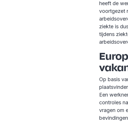
heeft de we
voortgezet 
arbeidsover
ziekte is d
tijdens zie
arbeidsover
Europ
vakan
Op basis va
plaatsvinden
Een werknem
controles n
vragen om e
bevindingen 