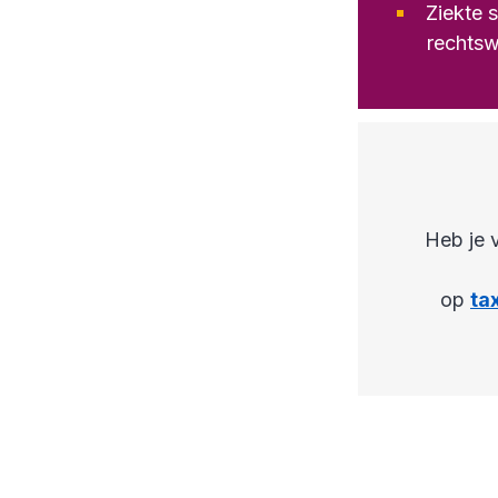
Ziekte 
rechtsw
Heb je 
op
ta