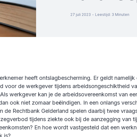
27 juli 2023
-
Leestijd
:
3
Minuten
erknemer heeft ontslagbescherming. Er geldt namelijk
 voor de werkgever tijdens arbeidsongeschiktheid v
Als werkgever kan je de arbeidsovereenkomst van ee
an ook niet zomaar beëindigen. In een onlangs versc
an de Rechtbank Gelderland spelen daarbij twee vraag
zegverbod tijdens ziekte ook bij de aanzegging van tij
eenkomsten? En hoe wordt vastgesteld dat een werk
k is?