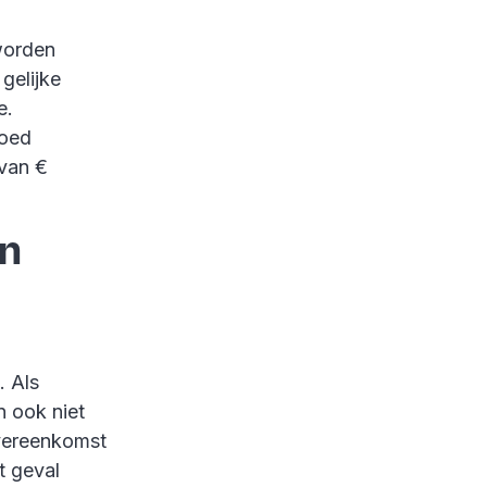
worden
gelijke
e.
goed
 van €
en
. Als
 ook niet
overeenkomst
t geval