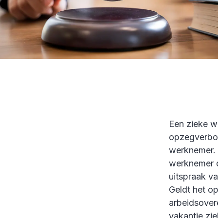
Een zieke w
opzegverbod
werknemer. 
werknemer d
uitspraak v
Geldt het op
arbeidsover
vakantie zie