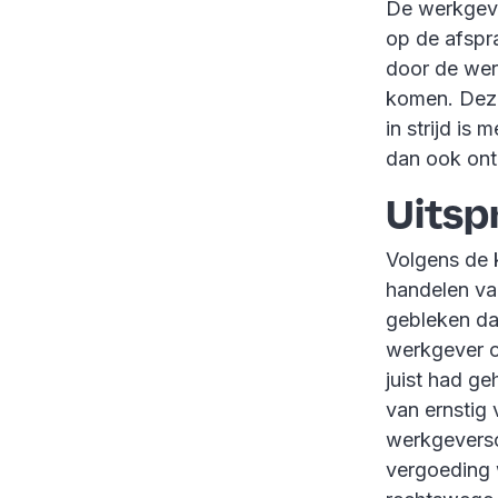
De werkgeve
op de afspra
door de we
komen. Dez
in strijd is
dan ook ont
Uitsp
Volgens de 
handelen va
gebleken da
werkgever o
juist had ge
van ernstig 
werkgeversc
vergoeding 