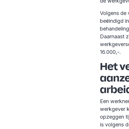
de werkgeve
Volgens de
beëindigd in
behandeling
Daarnaast z
werkgeversc
16.000,-.
Het v
aanze
arbe
Een werknem
werkgever k
opzeggen ti
is volgens d