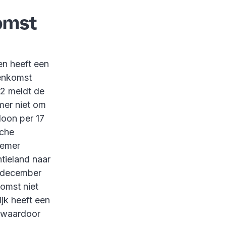
omst
en heeft een
eenkomst
22 meldt de
mer niet om
loon per 17
sche
nemer
tieland naar
1 december
omst niet
jk heeft een
, waardoor