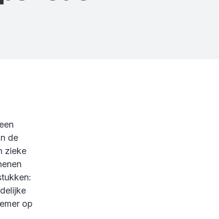
 een
an de
n zieke
henen
stukken:
delijke
nemer op