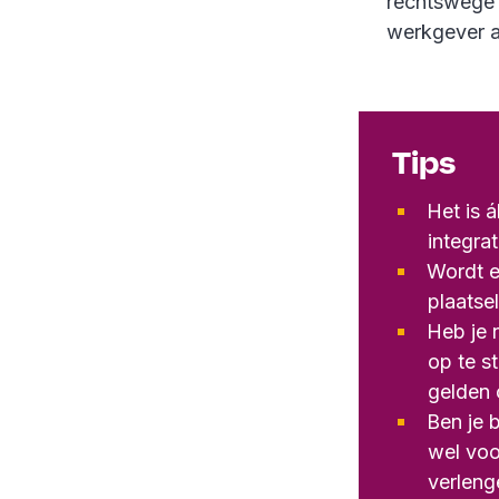
rechtswege a
werkgever 
Tips
Het is á
integra
Wordt e
plaatse
Heb je 
op te s
gelden 
Ben je 
wel voo
verleng