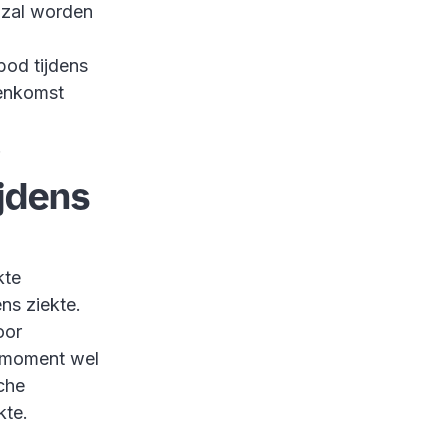
 zal worden
od tijdens
eenkomst
.
ijdens
kte
ns ziekte.
oor
n moment wel
che
kte.