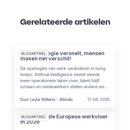
Gerelateerde artikelen
AI-technologie versnelt, mensen
BLOGARTIKEL
maken het verschil!
De spelregels van werk veranderen in hoog
tempo. Artificial Intelligence neemt steeds
meer operationele taken over, talent blijft
schaars en medewerkers stellen andere eisen
aan hun werkgever. Voor HR en leiderschap
betekent dat een fundamentele verschuiving.
Door Leyla Willems - Altindis
17-06-2026
Lees hier het interview van onze Managing
Director Leyla Willems-Altindis.
AI in HR op de Europese werkvloer
BLOGARTIKEL
in 2026