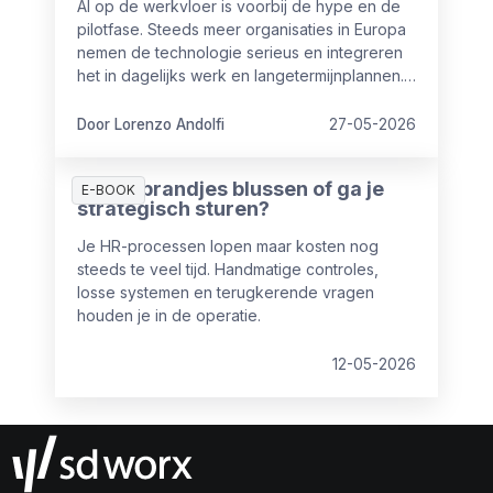
AI op de werkvloer is voorbij de hype en de
pilotfase. Steeds meer organisaties in Europa
nemen de technologie serieus en integreren
het in dagelijks werk en langetermijnplannen.
Maar dat AI ingezet wordt, betekent nog niet
dat het ook iets oplevert.
Door Lorenzo Andolfi
27-05-2026
Blijf je brandjes blussen of ga je
E-BOOK
strategisch sturen?
Je HR-processen lopen maar kosten nog
steeds te veel tijd. Handmatige controles,
losse systemen en terugkerende vragen
houden je in de operatie.
12-05-2026