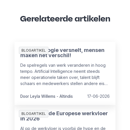
Gerelateerde artikelen
AI-technologie versnelt, mensen
BLOGARTIKEL
maken het verschil!
De spelregels van werk veranderen in hoog
tempo. Artificial Intelligence neemt steeds
meer operationele taken over, talent blijft
schaars en medewerkers stellen andere eisen
aan hun werkgever. Voor HR en leiderschap
betekent dat een fundamentele verschuiving.
Door Leyla Willems - Altindis
17-06-2026
Lees hier het interview van onze Managing
Director Leyla Willems-Altindis.
AI in HR op de Europese werkvloer
BLOGARTIKEL
in 2026
AI op de werkvloer is voorbij de hype en de