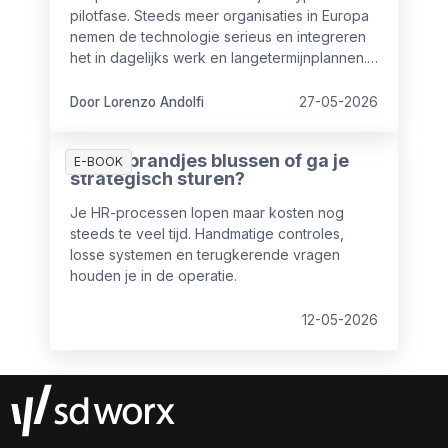
pilotfase. Steeds meer organisaties in Europa
nemen de technologie serieus en integreren
het in dagelijks werk en langetermijnplannen.
Maar dat AI ingezet wordt, betekent nog niet
dat het ook iets oplevert.
Door Lorenzo Andolfi
27-05-2026
Blijf je brandjes blussen of ga je
E-BOOK
strategisch sturen?
Je HR-processen lopen maar kosten nog
steeds te veel tijd. Handmatige controles,
losse systemen en terugkerende vragen
houden je in de operatie.
12-05-2026