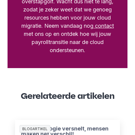
overstapgolf. Wacht dus niet te lang,
zodat je zeker weet dat we genoeg
resources hebben voor jouw cloud
migratie. Neem vandaag nog
contact
met ons op en ontdek hoe wij jouw
payrolltransitie naar de cloud
ondersteunen.
Gerelateerde artikelen
AI-technologie versnelt, mensen
BLOGARTIKEL
maken het verschil!