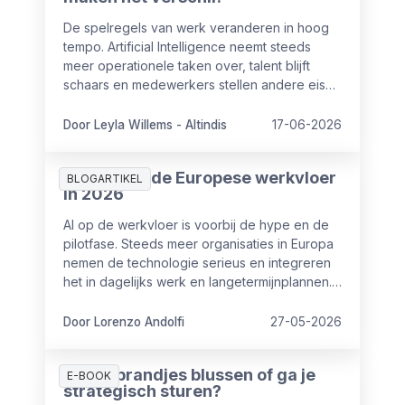
De spelregels van werk veranderen in hoog
tempo. Artificial Intelligence neemt steeds
meer operationele taken over, talent blijft
schaars en medewerkers stellen andere eisen
aan hun werkgever. Voor HR en leiderschap
betekent dat een fundamentele verschuiving.
Door Leyla Willems - Altindis
17-06-2026
Lees hier het interview van onze Managing
Director Leyla Willems-Altindis.
AI in HR op de Europese werkvloer
BLOGARTIKEL
in 2026
AI op de werkvloer is voorbij de hype en de
pilotfase. Steeds meer organisaties in Europa
nemen de technologie serieus en integreren
het in dagelijks werk en langetermijnplannen.
Maar dat AI ingezet wordt, betekent nog niet
dat het ook iets oplevert.
Door Lorenzo Andolfi
27-05-2026
Blijf je brandjes blussen of ga je
E-BOOK
strategisch sturen?