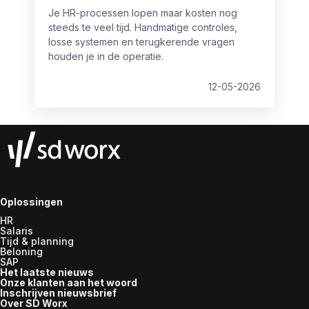
Je HR-processen lopen maar kosten nog
steeds te veel tijd. Handmatige controles,
losse systemen en terugkerende vragen
houden je in de operatie.
12-05-2026
Oplossingen
HR
Salaris
Tijd & planning
Beloning
SAP
Het laatste nieuws
Onze klanten aan het woord
Inschrijven nieuwsbrief
Over SD Worx