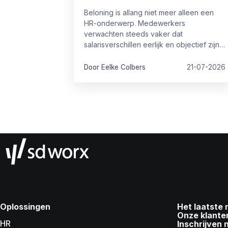
Beloning is allang niet meer alleen een
HR-onderwerp. Medewerkers
verwachten steeds vaker dat
salarisverschillen eerlijk en objectief zijn.
Kandidaten stellen kritische vragen
tijdens sollicitaties en ook vanuit wet- en
Door Eelke Colbers
21-07-2026
regelgeving nemen de eisen rondom
transparantie toe.
Oplossingen
Het laatste
Onze klante
HR
Inschrijven 