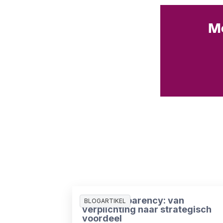
Me
Pay Transparency: van
BLOGARTIKEL
verplichting naar strategisch
voordeel