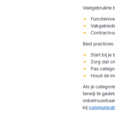
Veelgebruikte 
Functienive
Vakgebieden
Contractvorm
Best practices:
Start bij j
Zorg dat cr
Pas categor
Houd de ind
Als je categori
terwijl té gede
onbetrouwbaar 
bij
communicati