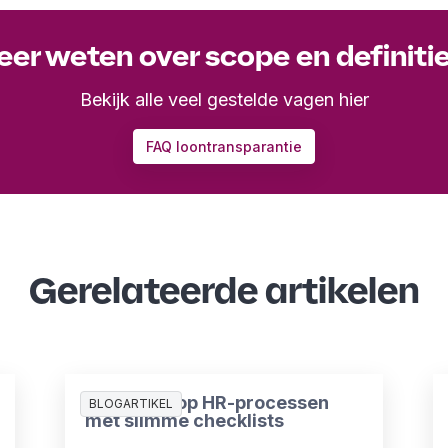
er weten over scope en definiti
Bekijk alle veel gestelde vagen hier
FAQ loontransparantie
Gerelateerde artikelen
Meer grip op HR-processen
BLOGARTIKEL
met slimme checklists