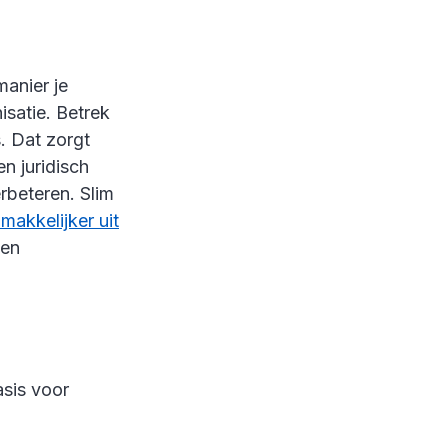
manier je
isatie. Betrek
. Dat zorgt
n juridisch
erbeteren. Slim
makkelijker uit
 en
asis voor