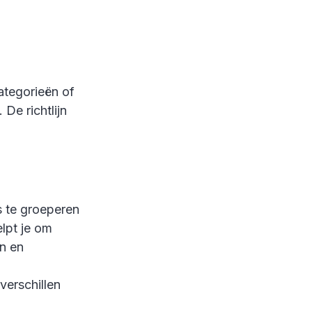
tegorieën of
De richtlijn
 te groeperen
elpt je om
en en
verschillen