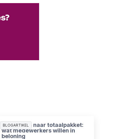
es?
Van salaris naar totaalpakket:
BLOGARTIKEL
wat medewerkers willen in
beloning