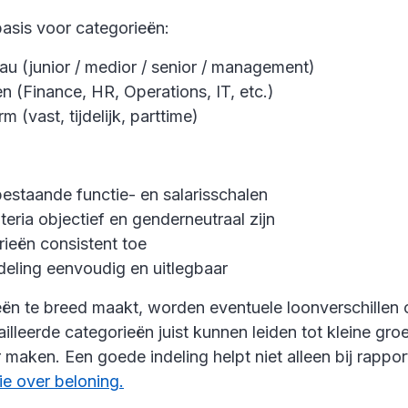
basis voor categorieën:
au (junior / medior / senior / management)
 (Finance, HR, Operations, IT, etc.)
 (vast, tijdelijk, parttime)
e bestaande functie- en salarisschalen
iteria objectief en genderneutraal zijn
ieën consistent toe
eling eenvoudig en uitlegbaar
eën te breed maakt, worden eventuele loonverschillen 
tailleerde categorieën juist kunnen leiden tot kleine gro
maken. Een goede indeling helpt niet alleen bij rappo
e over beloning.