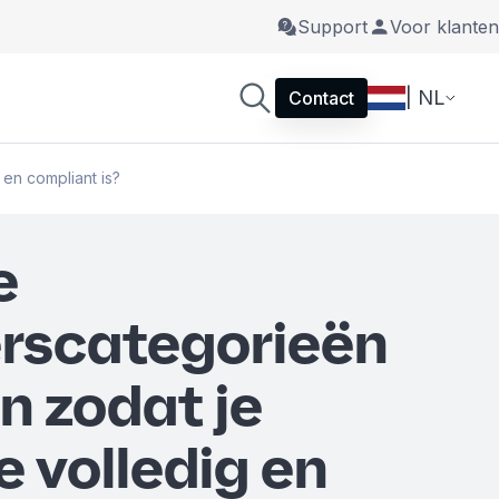
Support
Voor klanten
| NL
Contact
 en compliant is?
e
rscategorieën
in zodat je
 volledig en