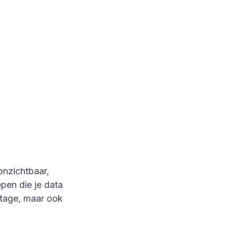
onzichtbaar,
epen die je data
rtage, maar ook