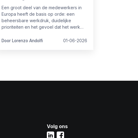
Een groot deel van de medewerkers in
Europa heeft de basis op orde: een
beheersbare werkdruk, duidelijke
prioriteiten en het gevoel dat het werk
vol te houden is. Maar toch is het niet
altijd even goed op orde.
Door Lorenzo Andolfi
01-06-2026
Volg ons