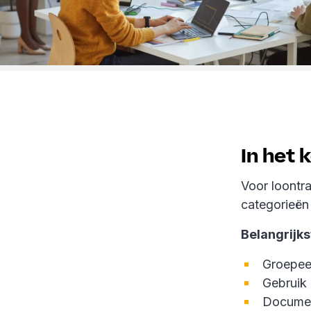
In het 
Voor loontr
categorieën 
Belangrijks
Groepeer
Gebruik 
Document