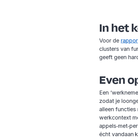
In het 
Voor de
rappo
clusters van fu
geeft geen hard
Even op
Een ‘werknemer
zodat je loonge
alleen functie
werkcontext me
appels‑met‑pere
écht vandaan