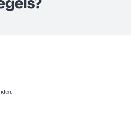
egels?
anden.