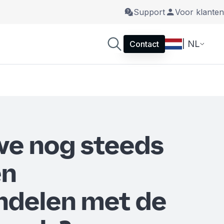
Support
Voor klanten
| NL
Contact
we nog steeds
en
ndelen met de