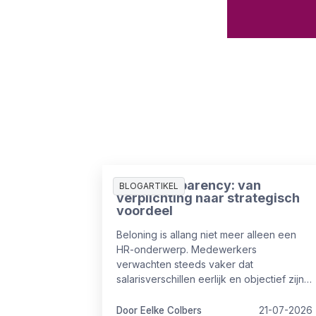
Pay Transparency: van
BLOGARTIKEL
verplichting naar strategisch
voordeel
Beloning is allang niet meer alleen een
HR-onderwerp. Medewerkers
verwachten steeds vaker dat
salarisverschillen eerlijk en objectief zijn.
Kandidaten stellen kritische vragen
tijdens sollicitaties en ook vanuit wet- en
Door Eelke Colbers
21-07-2026