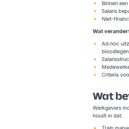
Binnen een
Salaris bep
Niet-financ
Wat verandert
Ad‑hoc uitz
bloodlegen
Salarisstru
Medewerker
Criteria voo
Wat bet
Werkgevers m
houdt in dat:
Train manag