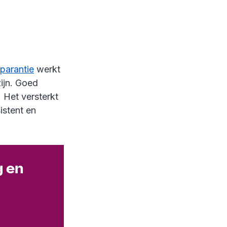
parantie
werkt
zijn. Goed
 Het versterkt
istent en
g en