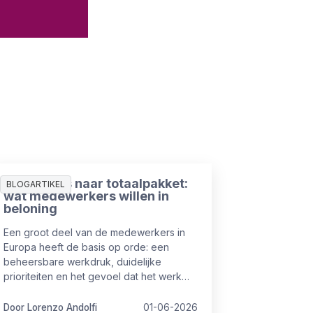
Van salaris naar totaalpakket:
BLOGARTIKEL
wat medewerkers willen in
beloning
Een groot deel van de medewerkers in
Europa heeft de basis op orde: een
beheersbare werkdruk, duidelijke
prioriteiten en het gevoel dat het werk
vol te houden is. Maar toch is het niet
altijd even goed op orde.
Door Lorenzo Andolfi
01-06-2026