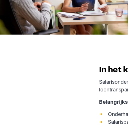
In het 
Salarisonder
loontranspa
Belangrijks
Onderhan
Salaris