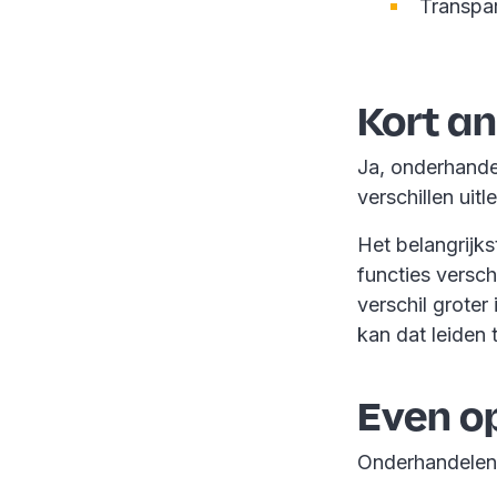
Transpar
Kort a
Ja, onderhandel
verschillen uit
Het belangrijks
functies versc
verschil grote
kan dat leiden 
Even op
Onderhandelen