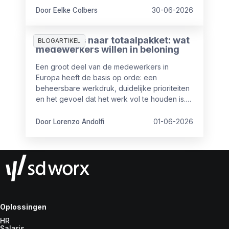
Door Eelke Colbers
30-06-2026
Van salaris naar totaalpakket: wat
BLOGARTIKEL
medewerkers willen in beloning
Een groot deel van de medewerkers in
Europa heeft de basis op orde: een
beheersbare werkdruk, duidelijke prioriteiten
en het gevoel dat het werk vol te houden is.
Maar toch is het niet altijd even goed op
orde.
Door Lorenzo Andolfi
01-06-2026
Oplossingen
HR
Salaris