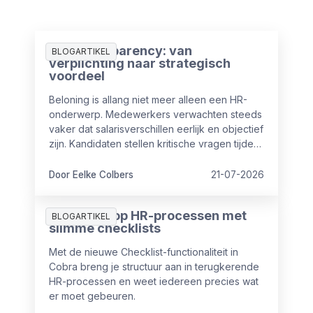
Pay Transparency: van
BLOGARTIKEL
verplichting naar strategisch
voordeel
Beloning is allang niet meer alleen een HR-
onderwerp. Medewerkers verwachten steeds
vaker dat salarisverschillen eerlijk en objectief
zijn. Kandidaten stellen kritische vragen tijdens
sollicitaties en ook vanuit wet- en regelgeving
nemen de eisen rondom transparantie toe.
Door Eelke Colbers
21-07-2026
Meer grip op HR-processen met
BLOGARTIKEL
slimme checklists
Met de nieuwe Checklist-functionaliteit in
Cobra breng je structuur aan in terugkerende
HR-processen en weet iedereen precies wat
er moet gebeuren.